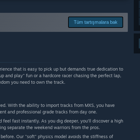
ayer game featuring:
Tüm tartışmalara bak
eğişecek mi?
content and features are released, rewarding early
rience that is easy to pick up but demands true dedication to
şünüyorsunuz?
up and play" fun or a hardcore racer chasing the perfect lap,
ord server and social media. Players will be encouraged to
edom you need to own the track.
 and vote on upcoming priorities. We plan to release
opment transparent and the experience evolving."
hred. With the ability to import tracks from MXS, you have
ent and professional grade tracks from day one.
feel fast instantly. As you dig deeper, you’ll discover a high
oning separate the weekend warriors from the pros.
 before. Our "soft" physics model avoids the stiffness of