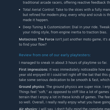
traditional arcade racers, offering reactive feedback th
Total Aerial Control: Take to the skies with a fully ma
but refined for modern play, every whip and scrub is the
made it happen.
Deep Tuning & Customization: Dial in your ride. Tweak a
your riding style, from engine inertia to traction bias.
Motocross The Force
isn’t just another moto game, it’s 
to find your flow?
Review from one of our early playtesters:
I managed to sneak in about 3 hours of playtime so far.
First impressions:
It was immediately noticeable how easy 
year old enjoyed it! I could tell right off the bat that thi
take some serious dedication to be smooth & fast, whic
Ground physics:
The ground physics are super nice. I enjo
Things feel "soft," as opposed to stiff like a lot of games
terrain that I enjoy a lot in these kinds of games. The fe
so well. Overall, I really really enjoy what you have goin
Air physics:
I will say, I don't fully mind the complete man