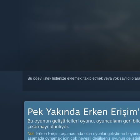
Bu öğeyi istek listenize eklemek, takip etmek veya yok sayıldı olar
Pek Yakında Erken Erişim
Bu oyunun geliştiricileri oyunu, oyuncuların geri bi
çıkarmayı planlıyor.
Not:
Erken Erişim aşamasında olan oyunlar geliştirme boyunca 
aşamada oynamak için çok hevesli değilseniz oyunun geliştiril