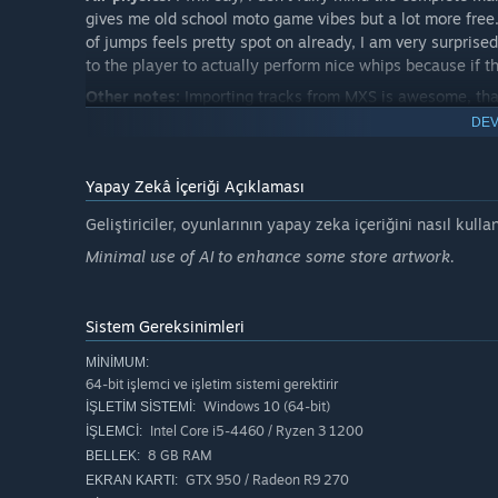
gives me old school moto game vibes but a lot more free.
of jumps feels pretty spot on already, I am very surprised
to the player to actually perform nice whips because if th
Other notes:
Importing tracks from MXS is awesome, that 
right from the start is seriously cool. Endless replay val
DEV
at our disposal as well, it's great to be able to adjust so
Fun factor:
It's already there. The game is so fun right o
Yapay Zekâ İçeriği Açıklaması
perfect to get new players into the game and then keep 
Geliştiriciler, oyunlarının yapay zeka içeriğini nasıl kulla
- Durrik, Motocross Game Tester
Minimal use of AI to enhance some store artwork.
Sistem Gereksinimleri
MINIMUM:
64-bit işlemci ve işletim sistemi gerektirir
Windows 10 (64-bit)
İŞLETIM SISTEMI:
Intel Core i5-4460 / Ryzen 3 1200
İŞLEMCI:
8 GB RAM
BELLEK:
GTX 950 / Radeon R9 270
EKRAN KARTI: