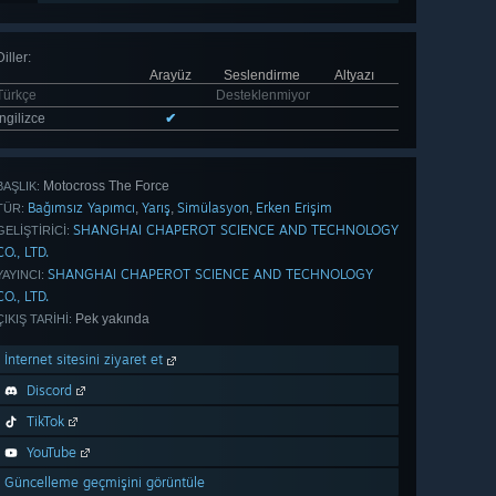
Diller
:
Arayüz
Seslendirme
Altyazı
Türkçe
Desteklenmiyor
İngilizce
✔
Motocross The Force
BAŞLIK:
Bağımsız Yapımcı
Yarış
Simülasyon
Erken Erişim
,
,
,
TÜR:
SHANGHAI CHAPEROT SCIENCE AND TECHNOLOGY
GELIŞTIRICI:
CO., LTD.
SHANGHAI CHAPEROT SCIENCE AND TECHNOLOGY
YAYINCI:
CO., LTD.
Pek yakında
ÇIKIŞ TARIHI:
İnternet sitesini ziyaret et
Discord
TikTok
YouTube
Güncelleme geçmişini görüntüle