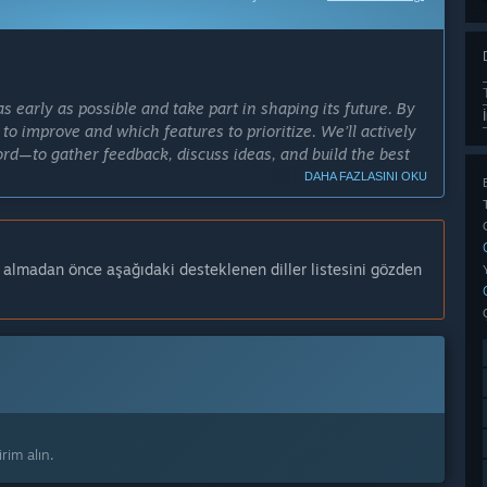
 early as possible and take part in shaping its future. By
 to improve and which features to prioritize. We’ll actively
d—to gather feedback, discuss ideas, and build the best
DAHA FAZLASINI OKU
ths, or as long as it takes to develop the features and
n almadan önce aşağıdaki desteklenen diller listesini gözden
r farklı olması planlanıyor?
rim alın.