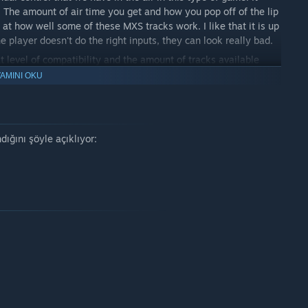
 The amount of air time you get and how you pop off of the lip
 at how well some of these MXS tracks work. I like that it is up
e player doesn't do the right inputs, they can look really bad.
level of compatibility and the amount of tracks available
ue even for a play test. I enjoy the amount of settings we have
AMINI OKU
 many different factors while we test out the physics.
ff rip and I am thoroughly enjoying the learning phase, which is
them hooked for the long haul.
ndığını şöyle açıklıyor: