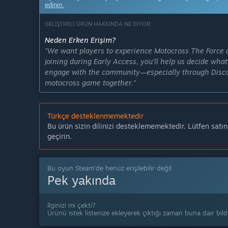
edinin.
GELIŞTIRICI ÜRÜN HAKKINDA NE DIYOR:
Neden Erken Erişim?
"We want players to experience Motocross The Force as
joining during Early Access, you’ll help us decide what
engage with the community—especially through Discor
motocross game together."
Bu oyun ne kadar süre için Erken Erişim'de olacak?
"Our goal is to stay in Early Access for around 24 mon
Türkçe desteklenmemektedir
improvements the community values most."
Bu ürün sizin dilinizi desteklememektedir. Lütfen satı
Erken Erişim versiyonunun tam versiyonundan ne kada
geçirin.
"We plan to add:
• Multiplayer support
• Non-playable characters
Bu oyun Steam'de henüz erişilebilir değil
Pek yakında
• Improved sound
• Crashes
• Improved physics
İlginizi mi çekti?
• Leaderboards
Ürünü istek listenize ekleyerek çıktığı zaman buna dair bildi
• Female riders