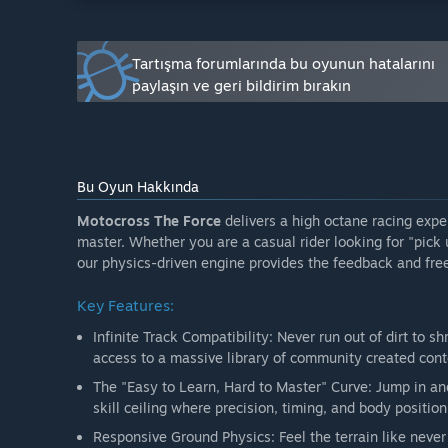
• More features as requested by the community"
Erken Erişim sürümünün şu anki durumu nedir?
"Our Early Access build is a fully functional single pl
Tartışma forumlarında bu oyunun hatalarını
• 6 bikes
paylaşın ve geri bildirim bırakın
• 6 tracks
• MXS compatibility"
Erken Erişim sırasında ve sonrasında oyunun fiyatı d
"Yes. We plan to gradually increase the price as new 
Bu Oyun Hakkında
supporters with a lower entry price."
Motocross The Force
delivers a high octane racing expe
Topluluğu, geliştirme sürecine nasıl dahil etmeyi dü
master. Whether you are a casual rider looking for "pick 
"We’ll involve the community through our official Disc
our physics-driven engine provides the feedback and fre
share feedback, report issues, suggest improvements,
regular updates—about once per month—to keep devel
Key Features:
Infinite Track Compatibility: Never run out of dirt to s
access to a massive library of community created cont
The "Easy to Learn, Hard to Master" Curve: Jump in and 
skill ceiling where precision, timing, and body positi
Responsive Ground Physics: Feel the terrain like never