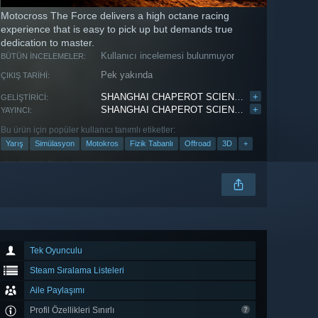
Motocross The Force delivers a high octane racing
experience that is easy to pick up but demands true
dedication to master.
Kullanıcı incelemesi bulunmuyor
BÜTÜN İNCELEMELER:
Pek yakında
ÇIKIŞ TARIHI:
SHANGHAI CHAPEROT SCIENCE AND TECHNOLOGY CO., LTD.
+
GELIŞTIRICI:
SHANGHAI CHAPEROT SCIENCE AND TECHNOLOGY CO., LTD.
+
YAYINCI:
Bu ürün için popüler kullanıcı tanımlı etiketler:
Yarış
Simülasyon
Motokros
Fizik Tabanlı
Offroad
3D
+
Tek Oyunculu
Steam Sıralama Listeleri
Aile Paylaşımı
Profil Özellikleri Sınırlı