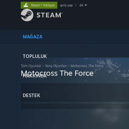
Steam'i Yükleyin
giriş yap
|
dil
MAĞAZA
TOPLULUK
Tüm Oyunlar
>
Yarış Oyunları
>
Motocross The Force
Motocross The Force
HAKKINDA
DESTEK