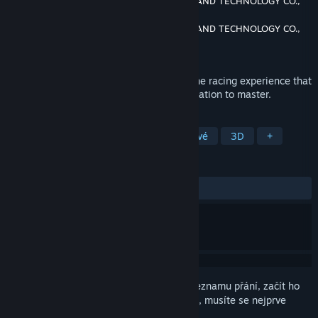
Vývojář
SHANGHAI CHAPEROT SCIENCE AND TECHNOLOGY CO.,
LTD.
Vydavatel
SHANGHAI CHAPEROT SCIENCE AND TECHNOLOGY CO.,
LTD.
Vydání
Zanedlouho vychází
Motocross The Force delivers a high octane racing experience that
is easy to pick up but demands true dedication to master.
ZNAČKY
Závodní
Simulátory
Motokrosové
3D
+
RECENZE
Žádné uživatelské recenze
Abyste si mohli tento produkt přidat do seznamu přání, začít ho
sledovat nebo ho zařadit mezi ignorované, musíte se nejprve
přihlásit
.