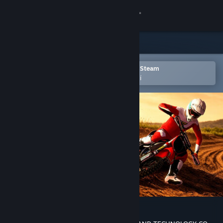
Přihlásit se
Obchod
Komunita
Otevřete v mobilní aplikaci služby Steam
Pro snazší přidání do seznamu přání
Informace
Podpora
Změnit jazyk
Mobilní aplikace služby Steam
Desktopová verze stránky
Motocross The Force