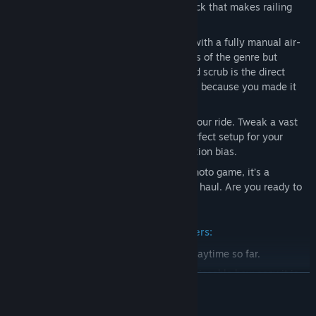
arcade racers, offering reactive feedback that makes railing
ruts feel natural and satisfying.
Total Aerial Control: Take to the skies with a fully manual air-
physics system. Inspired by the legends of the genre but
refined for modern play, every whip and scrub is the direct
result of your input. If it looks good, it’s because you made it
happen.
Deep Tuning & Customization: Dial in your ride. Tweak a vast
array of physics settings to find the perfect setup for your
riding style, from engine inertia to traction bias.
Motocross The Force
isn’t just another moto game, it’s a
physics-first playground built for the long haul. Are you ready to
find your flow?
Review from one of our early playtesters:
I managed to sneak in about 3 hours of playtime so far.
First impressions:
It was immediately noticeable how easy it is
ZJISTIT VÍCE
to just pick up and play. I enjoyed it a lot, even my 3 year old
enjoyed it! I could tell right off the bat that this game is going to
Informace o obsahu vytvářeném AI