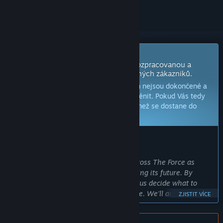
Již brzy v předběžném přístupu
Vývojáři této hry se ji chystají vydat rozpracovanou a
pokračovat ve vývoji s pomocí samotných zákazníků.
Poznámka:
Hry s předběžným přístupem nejsou dokončené a
během vývoje se mohou, ale nemusí změnit. Pokud Vás tedy
tato hra nyní nezaujala, zkuste počkat, než se dostane do
další fáze vývoje.
Více informací zde
ZPRÁVA OD VÝVOJÁŘŮ:
Proč předběžný přístup?
„We want players to experience Motocross The Force as
early as possible and take part in shaping its future. By
joining during Early Access, you’ll help us decide what to
improve and which features to prioritize. We’ll actively
ZJISTIT VÍCE
engage with the community—especially through Discord—to
gather feedback, discuss ideas, and build the best motocross