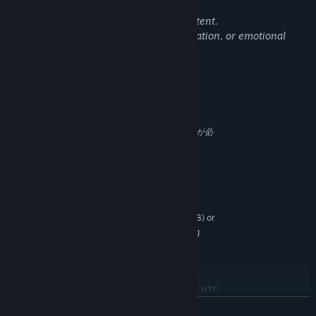
and fear.
There is no violence, gore, or sexual content.
Some scenes may evoke discomfort, isolation, or emotional
distress.
システム要件
最低:
64 ビットプロセッサとオペレーティングシステムが必
要です
Windows 10/11
OS:
Intel Core i7-9700 / AMD Ryzen 5
プロセッサー:
5600X
16 GB RAM
メモリー:
NVIDIA GeForce RTX 3060 Ti (8 GB) or
グラフィック:
AMD Radeon RX 7700 XT — hardware ray tracing
required
Version 12
DIRECTX:
10 GB の空き容量
ストレージ:
Meta Quest 3 (PC Link), Valve Index, HTC
VRサポート:
Vive, and other OpenXR-compatible headsets.
続きを読む