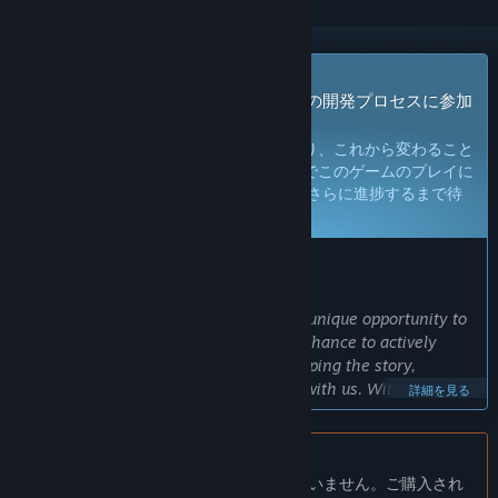
早期アクセスゲーム
今すぐアクセスしてプレイし、ゲームの開発プロセスに参加
しよう。
注：
早期アクセスのゲームは未完成であり、これから変わること
も変わらないこともありえます。現段階でこのゲームのプレイに
満足できないと思われる場合は、 開発がさらに進捗するまで待
つことをお勧めします。
詳細はこちら
開発者からの注意書き：
早期アクセスにした理由
“Early Access to The Riese Project is a unique opportunity to
co-create the game. Players have the chance to actively
participate in the creative process, shaping the story,
mechanics, and atmosphere together with us. With each
詳細を見る
update, we will introduce new content, and your feedback
will have a direct impact on the game's development. This is
not just a game – it’s a creative journey that evolves with
日本語 はサポートされていません
you.”
この製品はあなたの言語をサポートしていません。ご購入され