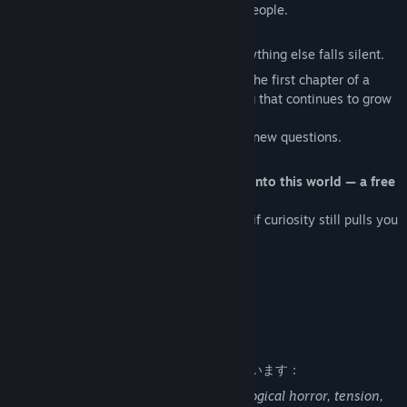
and about space that speaks instead of people.
Don’t look for a goal.
Find meaning in what remains when everything else falls silent.
The Riese Project in
Early Access
marks the first chapter of a
larger journey — a fragment of something that continues to grow
and evolve.
Each update will uncover new layers and new questions.
And the answers? They may never come.
You don’t need to buy anything to step into this world — a free
prologue awaits in silence.
But if the echo answered you differently, if curiosity still pulls you
deeper, this is where your path begins.
Listen.
This place still speaks.
大人向けコンテンツの説明
開発者はコンテンツを次のように説明しています：
The game contains elements of psychological horror, tension,