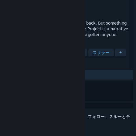
開発元
MasashigeDev
パブリッシャー
Real Invented Studio
リリース日
2025年11月30日
Those who went underground never came back. But something
still breathes beneath the ruins. The Riese Project is a narrative
FPP/VR thriller about a place that hasn’t forgotten anyone.
タグ
アクション
アドベンチャー
VR
スリラー
+
レビュー
全期間：
やや好評
(20件中75%)
このアイテムをウィッシュリストへの追加、フォロー、スルーとチ
ェックするには、
サインイン
してください。