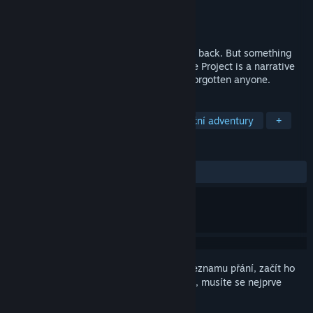
Vývojář
MasashigeDev
Vydavatel
Real Invented Studio
Vydání
30. lis. 2025
Those who went underground never came back. But something
still breathes beneath the ruins. The Riese Project is a narrative
FPP/VR thriller about a place that hasn’t forgotten anyone.
ZNAČKY
Akční
Dobrodružné
VR
Akční adventury
+
RECENZE
VŠECHNY:
Spíše kladné
(75 % z 20)
Abyste si mohli tento produkt přidat do seznamu přání, začít ho
sledovat nebo ho zařadit mezi ignorované, musíte se nejprve
přihlásit
.