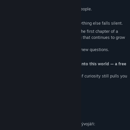
about sounds returning too late,
and about space that speaks instead of people.
Don’t look for a goal.
Find meaning in what remains when everything else falls silent.
The Riese Project in
Early Access
marks the first chapter of a
larger journey — a fragment of something that continues to grow
and evolve.
Each update will uncover new layers and new questions.
And the answers? They may never come.
You don’t need to buy anything to step into this world — a free
prologue awaits in silence.
But if the echo answered you differently, if curiosity still pulls you
deeper, this is where your path begins.
Listen.
This place still speaks.
Popis obsahu pro dospělé
Jak obsah tohoto produktu popisují jeho vývojáři: