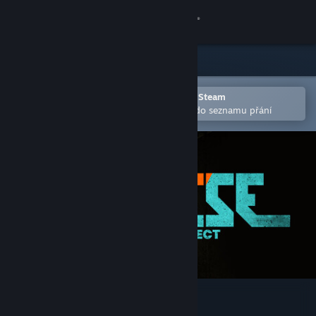
Přihlásit se
Obchod
Komunita
Otevřete v mobilní aplikaci služby Steam
Pro snazší zakoupení nebo přidání do seznamu přání
Informace
Podpora
Změnit jazyk
Mobilní aplikace služby Steam
Desktopová verze stránky
The Riese Project