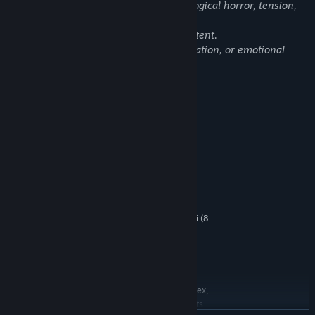
The game contains elements of psychological horror, tension,
and fear.
There is no violence, gore, or sexual content.
Some scenes may evoke discomfort, isolation, or emotional
distress.
Systémové požadavky
MINIMÁLNÍ:
Vyžaduje 64bitový procesor a operační systém
Windows 10/11
OS:
Intel Core i7-9700 / AMD Ryzen 5
PROCESOR:
5600X
16 GB RAM
PAMĚŤ:
NVIDIA GeForce RTX 3060 Ti (8
GRAFICKÁ KARTA:
GB) or AMD Radeon RX 7700 XT — hardware ray
tracing required
Verze 12
DIRECTX:
10 GB volného místa
PEVNÝ DISK:
Meta Quest 3 (PC Link), Valve Index,
PODPORA VR:
HTC Vive, and other OpenXR-compatible headsets.