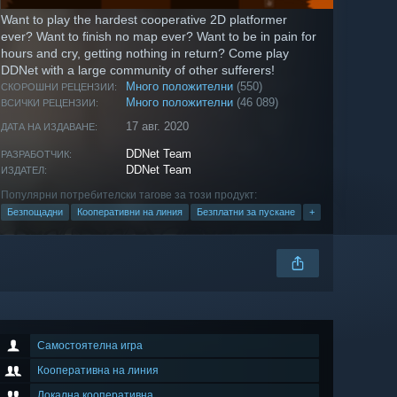
Want to play the hardest cooperative 2D platformer
ever? Want to finish no map ever? Want to be in pain for
hours and cry, getting nothing in return? Come play
DDNet with a large community of other sufferers!
Много положителни
(550)
СКОРОШНИ РЕЦЕНЗИИ:
Много положителни
(46 089)
ВСИЧКИ РЕЦЕНЗИИ:
17 авг. 2020
ДАТА НА ИЗДАВАНЕ:
DDNet Team
РАЗРАБОТЧИК:
DDNet Team
ИЗДАТЕЛ:
Популярни потребителски тагове за този продукт:
Безпощадни
Кооперативни на линия
Безплатни за пускане
+
Самостоятелна игра
Кооперативна на линия
Локална кооперативна