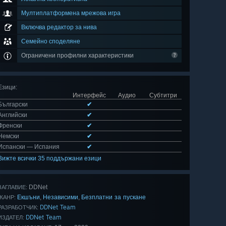
Мултиплатформена мрежова игра
Включва редактор за нива
Семейно споделяне
Ограничени профилни характеристики
Езици
:
Интерфейс
Аудио
Субтитри
Български
✔
Английски
✔
Френски
✔
Немски
✔
Испански — Испания
✔
Вижте всички 35 поддържани езици
DDNet
ЗАГЛАВИЕ:
Екшъни
Независими
Безплатни за пускане
,
,
ЖАНР:
DDNet Team
РАЗРАБОТЧИК:
DDNet Team
ИЗДАТЕЛ: