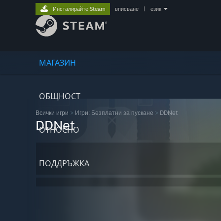
Инсталирайте Steam
вписване
|
език
МАГАЗИН
ОБЩНОСТ
Всички игри
>
Игри: Безплатни за пускане
>
DDNet
DDNet
ОТНОСНО
ПОДДРЪЖКА