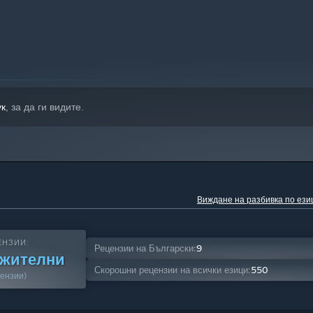
ук
, за да ги видите.
Виждане на разбивка по ези
ЕНЗИИ:
Рецензии на Български:
9
ожителни
Скорошни рецензии на всички езици:
550
ензии)