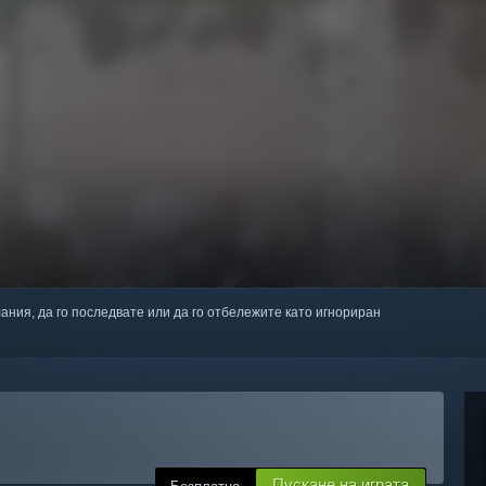
лания, да го последвате или да го отбележите като игнориран
Пускане на играта