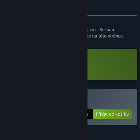
Čeština není podporována
Tento produkt nepodporuje Váš místní jazyk. Seznam
podporovaných jazyků je k dispozici níže na této stránce.
Stáhnout Eggrolls Shoot Demo
Zjistěte více
o této demoverzi.
Zakoupit Eggrolls Shoot
Přidat do košíku
$24.99
FUNKCE