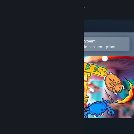
Přihlásit se
Obchod
Komunita
Otevřete v mobilní aplikaci služby Steam
Pro snazší zakoupení nebo přidání do seznamu přání
Informace
Podpora
Změnit jazyk
Mobilní aplikace služby Steam
Desktopová verze stránky
Eggrolls Shoot