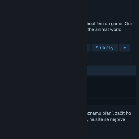
Vývojář
CT13 STUDIO
Vydavatel
CT13 STUDIO
Vydání
12. bře. 2026
Eggrolls Shoot is a retro inspired arcade shoot ‘em up game. Our
game is all about the adventure of saving the animal world.
ZNAČKY
Nenáročné
Dobrodružné
Akční
Střílečky
+
RECENZE
Žádné uživatelské recenze
Abyste si mohli tento produkt přidat do seznamu přání, začít ho
sledovat nebo ho zařadit mezi ignorované, musíte se nejprve
přihlásit
.