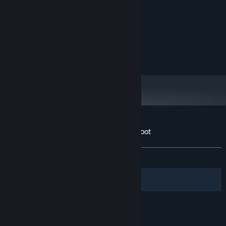
Windows 10
OS:
Intel Core2 Duo
PROCESOR:
2 GB RAM
PAMĚŤ:
Shader Model 3
GRAFICKÁ KARTA:
Verze 11
DIRECTX:
1 GB volného místa
PEVNÝ DISK:
Uživatelské recenze produktu Eggrolls Shoot
Informace o recenzích
Vaše předvolby
Žádné uživatelské recenze
Filtry
Vaše jazyky
© Valve Corporation. Všechna práva vyhrazena.