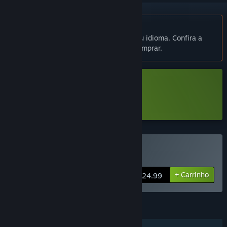
Indisponível em Português (Brasil)
Este produto não está disponível no seu idioma. Confira a
lista de idiomas oferecidos antes de comprar.
Baixar Eggrolls Shoot Demo
Saiba mais
sobre esta demonstração
Comprar Eggrolls Shoot
+ Carrinho
$24.99
RECURSOS
Um jogador