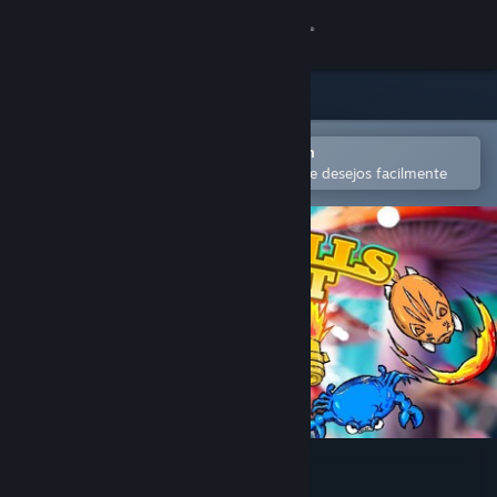
Iniciar sessão
Loja
Comunidade
Abra no aplicativo móvel do Steam
para comprar ou adicionar à lista de desejos facilmente
Sobre
Suporte
Alterar idioma
Baixe o aplicativo móvel do Steam
Ver versão para computadores
Eggrolls Shoot