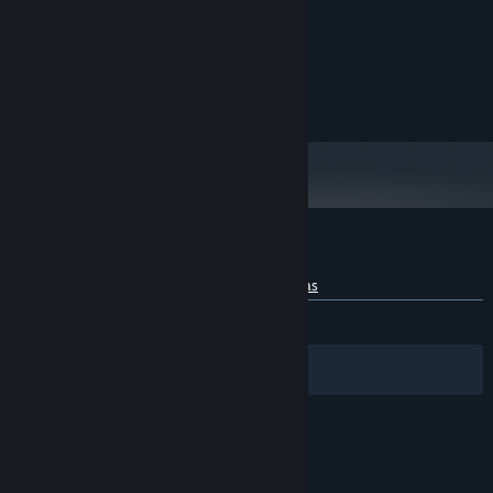
Intel Core2 Duo
PROCESSADOR:
2 GB de RAM
MEMÓRIA:
Shader Model 3
PLACA DE VÍDEO:
Versão 11
DIRECTX:
1 GB de espaço disponível
ARMAZENAMENTO:
Análises de usuários para Eggrolls Shoot
Sobre as análises de usuários
Suas preferências
Nenhuma análise de usuário
Filtros
Idiomas preferidos
© Valve Corporation. Todos os direitos reservados.
Todas as marcas registradas são propriedade dos