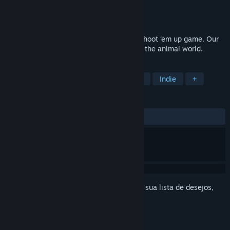
Desenvolvedor
CT13 STUDIO
Distribuidora
CT13 STUDIO
Lançado:
12/mar./2026
Eggrolls Shoot is a retro inspired arcade shoot ‘em up game. Our
game is all about the adventure of saving the animal world.
MARCADORES
Casual
Aventura
Ação
Tiro
Indie
+
ANÁLISES
Nenhuma análise de usuário
Inicie a sessão
para adicionar este item à sua lista de desejos,
segui-lo ou ignorá-lo