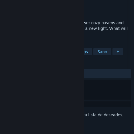
Desarrollador
Nutsack Games
Editor
Nutsack Games
Próximo lanzamiento
11 NOV 2026
Explore a misty, rainy island region. Discover cozy havens and
uncover lost memories to see the world in a new light. What will
you make of your past?
ETIQUETAS
Acogedor
Buena trama
Pixelados
Sano
+
RESEÑAS
No existen reseñas de usuarios
Inicia sesión
para agregar este artículo a tu lista de deseados,
seguirlo o marcarlo como ignorado.