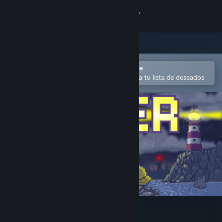
Iniciar sesión
Tienda
Comunidad
Abrir en la aplicación Steam Mobile
Para agregar contenido fácilmente a tu lista de deseados
Acerca de
Soporte
Cambiar idioma
Obtener la aplicación de Steam Mobile
Ver versión clásica
Wetter