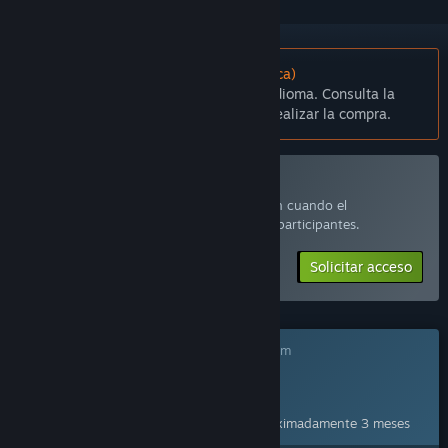
No disponible en Español (Latinoamérica)
Este artículo no está disponible en tu idioma. Consulta la
lista de idiomas disponibles antes de realizar la compra.
Unirse a Wetter Playtest
Solicita acceso y recibirás una notificación cuando el
desarrollador esté listo para agregar más participantes.
Solicitar acceso
Este juego aún no está disponible en Steam
Fecha de lanzamiento prevista:
11 NOV 2026
Este juego planea desbloquearse en aproximadamente 3 meses