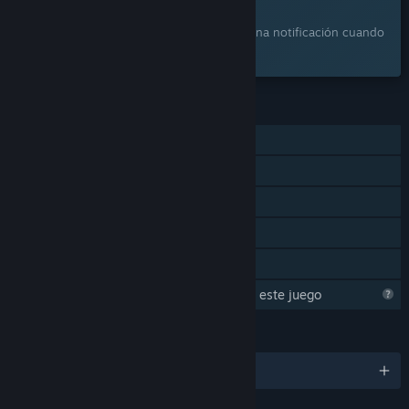
¿Te interesa?
Agrégalo a tu lista de deseados y recibe una notificación cuando
esté disponible.
CARACTERÍSTICAS
Un jugador
Logros de Steam
Steam Cloud
Estadísticas
Préstamo familiar
Steam está aprendiendo acerca de este juego
IDIOMAS
2 idiomas disponibles