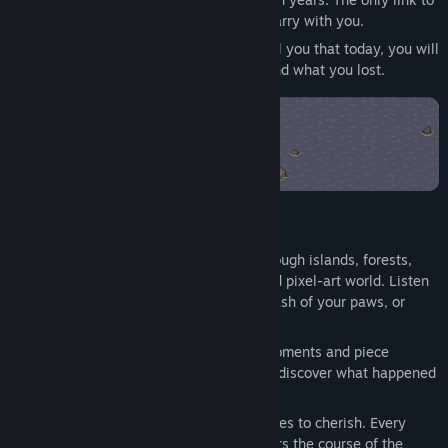
your past is a small amulet you always carry with you.
But change is in the air. Your whiskers tell you that today, you will
uncover a crucial clue to who you are... and what you lost.
Take a break and relax with:
Atmospheric Exploration:
Wander through islands, forests,
and cozy towns in a rainy, hand-crafted pixel-art world. Listen
to the gentle patter of rain and the splash of your paws, or
unwind to a relaxing lo-fi soundtrack.
Uncovered Memories:
Reclaim lost moments and piece
together the fragments of your past to discover what happened
all those years ago.
A Precious Past:
Decide which memories to cherish. Every
choice shapes your worldview and alters the course of the