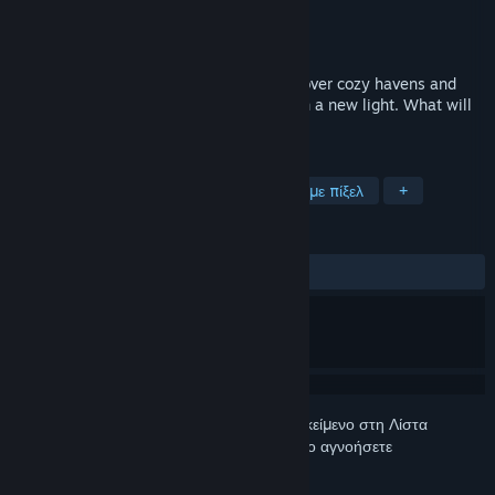
Δημιουργός
Nutsack Games
Εκδότης
Nutsack Games
Κυκλοφορία
11 Νοε 2026
Explore a misty, rainy island region. Discover cozy havens and
uncover lost memories to see the world in a new light. What will
you make of your past?
ΕΤΙΚΈΤΕΣ
Άνετο
Πλούσια ιστορία
Γραφικά με πίξελ
+
ΚΡΙΤΙΚΈΣ
Δεν υπάρχουν κριτικές χρηστών
Συνδεθείτε
για να προσθέσετε αυτό το αντικείμενο στη Λίστα
Επιθυμιών σας, να το ακολουθήσετε ή να το αγνοήσετε