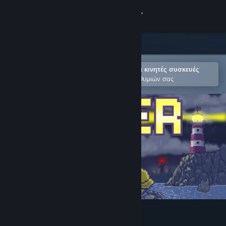
Σύνδεση
Κατάστημα
Κοινότητα
Άνοιγμα στην εφαρμογή Steam για κινητές συσκευές
Για εύκολη προσθήκη στη Λίστα Επιθυμιών σας
Σχετικά
Υποστήριξη
Αλλαγή γλώσσας
Αποκτήστε την εφαρμογή Steam για κινητές συσκευές
Προβολή ιστοσελίδας για υπολογιστές
Wetter