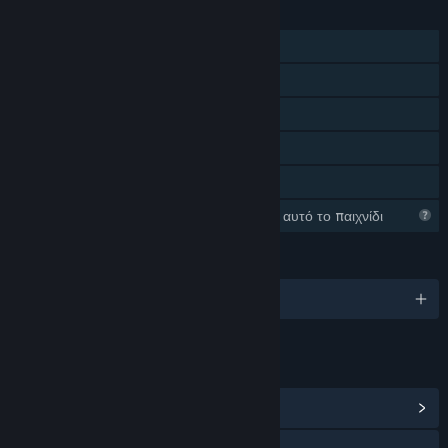
ΧΑΡΑΚΤΗΡΙΣΤΙΚΆ
Ένας παίκτης
Επιτεύγματα Steam
Steam Cloud
Στατιστικά
Κοινή Χρήση
Το Steam συλλέγει πληροφορίες για αυτό το παιχνίδι
ΓΛΏΣΣΕΣ
Αγγλικά και άλλες 1
ΣΎΝΔΕΣΜΟΙ ΚΑΙ ΠΛΗΡΟΦΟΡΊΕΣ
Προβολή κέντρου Κοινότητας