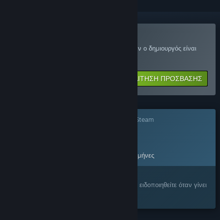
Συνδεθείτε στο Wetter Playtest
Ζητήστε πρόσβαση και θα ειδοποιηθείτε όταν ο δημιουργός είναι
έτοιμος για περισσότερους συμμετέχοντες.
ΑΙΤΗΣΗ ΠΡΟΣΒΑΣΗΣ
Το παιχνίδι δεν είναι ακόμα διαθέσιμο στο Steam
Προγρ. ημ/νία κυκλοφορίας:
11 Νοε 2026
Το παιχνίδι θα κυκλοφορήσει σε περίπου 3 μήνες
Σας ενδιαφέρει;
Προσθέστε το στη Λίστα Επιθυμιών σας και ειδοποιηθείτε όταν γίνει
διαθέσιμο.