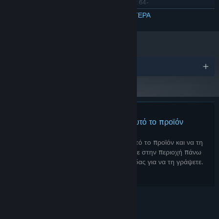
Απαιτείται επεξεργαστής και λειτουργικό σύστημα 64-
bit
ΔΙΑΒΑΣΤΕ ΠΕΡΙΣΣΟΤΕΡΑ
4 GB διαθέσιμος χώρος
ΑΠΟΘΉΚΕΥΣΗ:
Βραβεία
Δεν υπάρχουν κριτικές για αυτό το προϊόν
Μπορείτε να γράψετε μια κριτική για αυτό το προϊόν και να τη
μοιραστείτε με την Κοινότητα. Μεταβείτε στην περιοχή πάνω
από τα κουμπιά αγοράς αυτής της σελίδας για να τη γράψετε.
© Valve Corporation. Με επιφύλαξη κάθε νόμιμου
δικαιώματος. Όλα τα εμπορικά σήματα είναι ιδιοκτησία