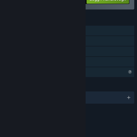
FUNKSJONER
Enkeltspiller
Nedlastbart innhold
Steam Cloud
Familiedeling
Begrensede profilfunksjoner
SPRÅK
Engelsk
VURDERINGER
Violence