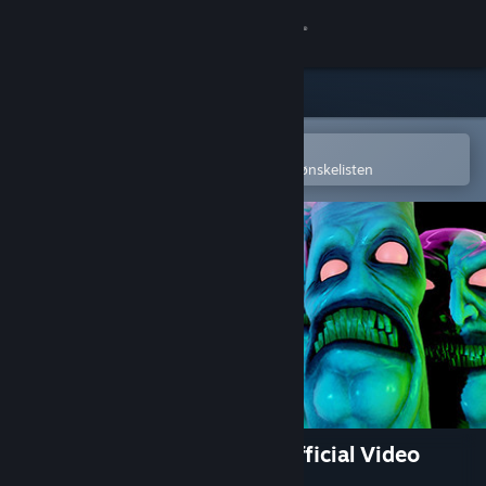
Logg inn
Butikk
Samfunn
Åpne i Steams mobilapp
for å enkelt kjøpe eller legge til på ønskelisten
Om
Kundestøtte
Bytt språk
Skaff deg Steam-appen på mobil
Vis skrivebordsversjon
Albino Lullaby: Episode 1 (Official Video
Game Soundtrack)