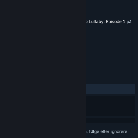
Utvikler
Ape Law
Utgitt
14. sep. 2015
Dette innholdet krever hovedspillet
Albino Lullaby: Episode 1
på
Steam for å kunne spilles.
MERKELAPPER
Action
Eventyr
Indie
+
ANMELDELSER
Ingen brukeranmeldelser
Logg inn
for å legge til på ønskelisten, følge eller ignorere