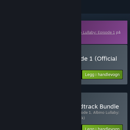
Nedlastbart innhold
Dette innholdet krever hovedspillet
Albino Lullaby: Episode 1
på
Steam for å kunne spilles.
Kjøp Albino Lullaby: Episode 1 (Official
Video Game Soundtrack)
Legg i handlevogn
$9.99
Kjøp Albino Lullaby: Soundtrack Bundle
Inkluderer 2 produkt:
Albino Lullaby: Episode 1
,
Albino Lullaby:
Episode 1 (Official Video Game Soundtrack)
-38%
Pakkeinfo
$15.48
Legg i handlevogn