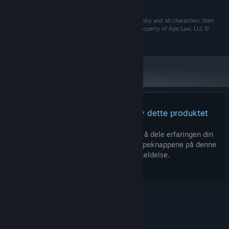
© 2015 Ape Law, LLC. All rights reserved. Albino Lullaby and all characters, their
distinctive likenesses, and related elements are the property of Ape Law, LLC ©
2015.
Det finnes ingen anmeldelser av dette produktet
Du kan skrive en egen anmeldelse for å dele erfaringen din
med samfunnet. Bruk området over kjøpeknappene på denne
siden for å skrive en anmeldelse.
© Valve Corporation. Alle rettigheter reservert. Alle
varemerker tilhører sine respektive eiere i USA og
andre land.
Retningslinjer for personvern
|
Juridisk