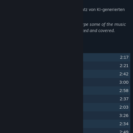
Der Spieleentwickler beschreibt den Einsatz von KI-generierten
Inhalten in diesem Spiel wie folgt:
Artificial intelligence was used to prototype some of the music
tracks before they were manually re-mixed and covered.
Titelliste
1
Magical Essence
2:17
2
Wonderful Night
2:21
3
Unforgiven Act
2:42
4
World Is Ash
3:00
5
Distorted Thoughts
2:58
6
Wooden Bookshelf
2:37
7
Malevolent Relic
2:03
8
Spark Of Hope
3:26
9
Inside The Vault
2:34
10
Friend Or Foe
2:49