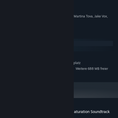
PeterSvP, DarksSilencer
KOMPONIST:
Pi-Dev Bulgaria Ltd.
LABEL:
WEITERE
PeterSvP, DarksSilencer, Martina Tova, Jake Vox,
MITWIRKENDE:
Christofer White
Systemanforderungen
Windows
macOS
MINDESTANFORDERUNGEN:
160 MB verfügbarer Speicherplatz
SPEICHERPLATZ:
Weitere 688 MB freier
SPEICHERPLATZ (HOCHQUALITATIVES AUDIO):
Speicherplatz
Nutzerrezensionen für ColorBlend FX: Desaturation Soundtrack
Über Nutzerrezensionen
Ihre Einstellungen