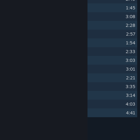
11
Spending All Nights Alone
1:45
12
Wealthy Friends
3:08
13
Longing For Freedom
2:28
14
Quantum Memory
2:57
15
Canvas of Mind
1:54
16
Made To Break
2:33
17
Death's Touch
3:03
18
Artificial Intelligence
3:01
19
Long Lost Summer
2:21
20
Quantized Soul
3:35
21
Endless Epilogue
3:14
22
Desaturation And Chaos
4:03
23
What Still Remains
4:41
Mitwirkende
PeterSvP, DarksSilencer
KÜNSTLER: