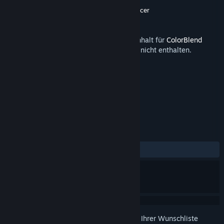
Entwickler
Pi-Dev Bulgaria
,
DarksSilencer
Publisher
Pi-Dev Bulgaria
Veröffentlichung
16. Sep. 2025
Hierbei handelt es sich um einen Zusatzinhalt für
ColorBlend
FX: Desaturation
. Das Basisspiel ist darin nicht enthalten.
TAGS
Kostenlos spielbar
+
REZENSIONEN
KEIN ZEITLIMIT:
Positiv
(100 % von 10)
Melden Sie sich an
, um dieses Produkt zu Ihrer Wunschliste