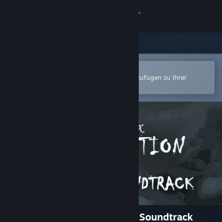
Anmelden
Shop
Community
In der Steam-Mobile-App öffnen
Zum einfachen Kauf oder zum Hinzufügen zu Ihrer
Wunschliste.
Info
Support
Sprache ändern
Steam-Mobile-App herunterladen
Desktopversion anzeigen
ColorBlend FX: Desaturation Soundtrack