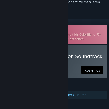
hinzuzufügen, zu abonnieren oder als „Ignoriert“ zu markieren.
Soundtrack zum Herunterladen
Hierbei handelt es sich um einen Zusatzinhalt für
ColorBlend FX:
Desaturation
. Das Basisspiel ist darin nicht enthalten.
ColorBlend FX: Desaturation Soundtrack
anhören
Kostenlos
FUNKTIONEN
Zusätzliche Audio-Datei(en) in hoher Qualität