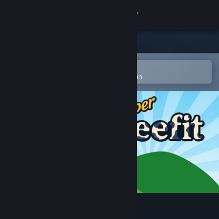
Logga in
Butik
Gemenskap
Öppna i Steams mobilapp
för att enkelt lägga till på önskelistan
Om
Support
Byt språk
Skaffa Steams mobilapp
Se skrivbordswebbplats
Super Beefit