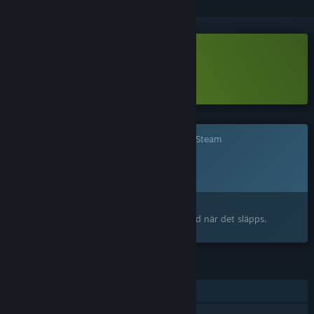
Ladda ned Super Beefit Demo
Läs mer
om denna demo
Det här spelet är ännu inte tillgängligt på Steam
Planerat lanseringsdatum:
2026
Intresserad?
Lägg till på din önskelista och bli meddelad när det släpps.
FUNKTIONER
En spelare