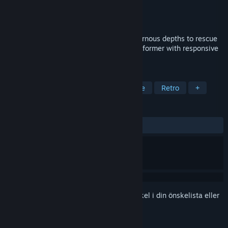
Utvecklare
Bad Castle
Utgivare
Bad Castle
Lanseras
2026
Help Beefit brave perilous lands and cavernous depths to rescue
his bovine love in this tight, precision platformer with responsive
controls, and skill-based gameplay.
TAGGAR
Action
Äventyr
2D-plattformare
Retro
+
RECENSIONER
Inga användarrecensioner
Registrera dig
för att lägga till denna artikel i din önskelista eller
ignorera den.