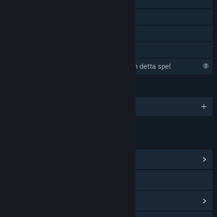
Steam-prestationer
Steam Cloud
Statistik
Familjedelning
Steam håller på att lära sig mer om detta spel
SPRÅK
Engelska
LÄNKAR OCH INFORMATION
Visa gemenskapscentral
Gå till webbplatsen
Visa uppdateringshistorik