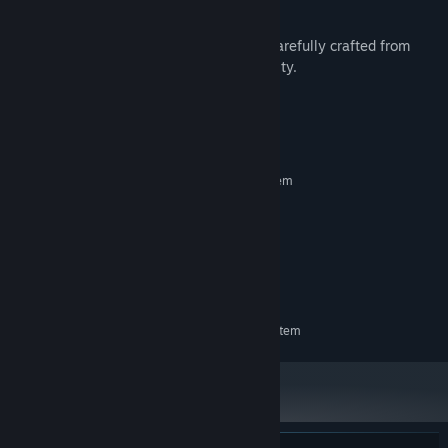
Super Beefit
is a solo-developed game, carefully crafted from
ground up with an eye for detail and quality.
Systemkrav
MINIMUM:
Kräver en 64-bitars processor samt operativsystem
Windows 10+
OS:
Intel Core i5-3320M
PROCESSOR:
GeForce GT 430
GRAFIK:
Version 11
DIRECTX:
100 MB ledigt utrymme
LAGRING:
REKOMMENDERADE:
Kräver en 64-bitars processor samt operativsystem