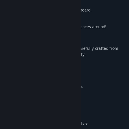
unlockable abilities.
Built for a gamepad, playable on a keyboard.
Vibrant and colorful environment.
One of the finest bovine gaming experiences around!
Super Beefit
is a solo-developed game, carefully crafted from
ground up with an eye for detail and quality.
Requisitos do Sistema
MÍNIMOS:
Requer um sistema operativo e processador de 64
bits
Windows 10+
SISTEMA OPERATIVO:
Intel Core i5-3320M
PROCESSADOR:
GeForce GT 430
PLACA GRÁFICA:
Versão 11
DIRECTX:
Requer 100 MB de espaço livre
ESPAÇO NO DISCO: