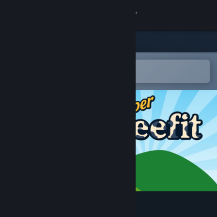
Iniciar sessão
Loja
Comunidade
Abre na app Steam Mobile
para adicionares à lista de desejos
Sobre
Apoio
Alterar idioma
Instala a app móvel do Steam
Ver versão para computadores
Super Beefit