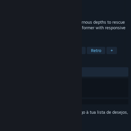
Developer
Bad Castle
Editora
Bad Castle
Lançamento:
2026
Help Beefit brave perilous lands and cavernous depths to rescue
his bovine love in this tight, precision platformer with responsive
controls, and skill-based gameplay.
MARCADORES
Ação
Aventura
Plataformas 2D
Retro
+
ANÁLISES
Sem análises de utilizadores
Inicia a sessão
para adicionares este artigo à tua lista de desejos,
segui-lo ou ignorá-lo.