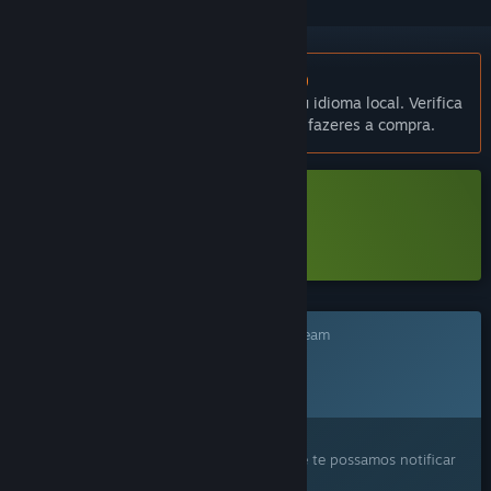
Não disponível em Português (Portugal)
Este produto não está disponível no teu idioma local. Verifica
a lista de idiomas disponíveis antes de fazeres a compra.
Transferir Super Beefit Demo
Sabe mais
sobre esta demo
Este jogo ainda não está disponível no Steam
Data de lançamento planeada:
2026
Este produto despertou o teu interesse?
Adiciona-o à tua lista de desejos para que te possamos notificar
quando ele ficar disponível.