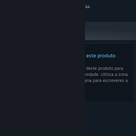
RECOMENDADOS:
Requer um sistema operativo e processador de 64
bits
Ainda não há análises sobre este produto
Podes escrever a tua própria análise deste produto para
partilhar a tua experiência com a comunidade. Utiliza a zona
acima dos botões de compra nesta página para escreveres a
tua análise.
© Valve Corporation. Todos os direitos reservados.
Todas as marcas comerciais são propriedade dos
respetivos proprietários nos E.U.A. e outros países.
Política de Privacidade
|
Termos legais
|
Acessibilidade
|
Acordo de Subscrição Steam
|