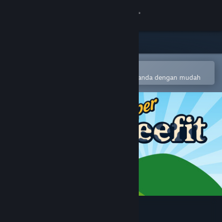
Sign in
Gedung
Komuniti
Buka dalam Steam Mobile App
Untuk menambah ke senarai hajat anda dengan mudah
Tentang
Sokongan
Ubah bahasa
Dapatkan Steam Mobile App
Lihat laman web desktop
Super Beefit