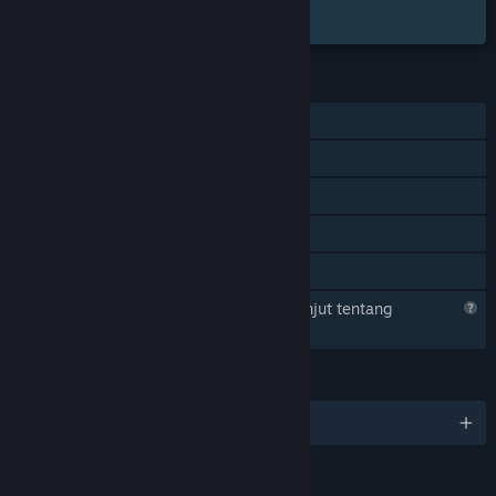
permainan sudah tersedia.
CIRI
Pemain solo
Pencapaian Steam
Steam Cloud
Statistik
Perkongsian Keluarga
Steam sedang memahami lebih lanjut tentang
permainan ini
BAHASA
1 bahasa yang disokong