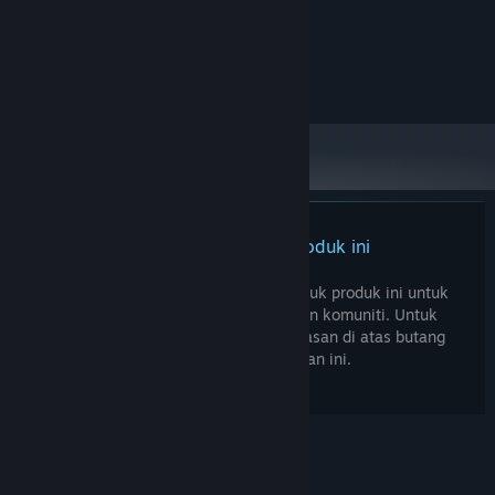
100 MB ruang tersedia
STORAN:
DICADANGKAN:
Memerlukan pemproses 64-bit dan sistem
pengendalian
Tiada ulasan untuk produk ini
Anda boleh menulis ulasan anda untuk produk ini untuk
berkongsi pengalaman anda dengan komuniti. Untuk
menulis ulasan anda, gunakan kawasan di atas butang
pembelian pada halaman ini.
© Valve Corporation. Hak cipta terpelihara. Semua