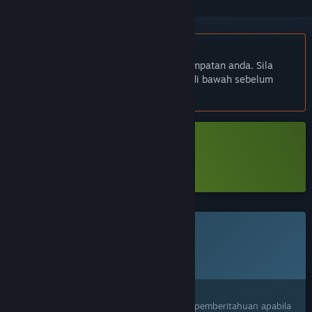
Bahasa Bahasa Melayu tidak disokong
Produk ini tidak menyokong bahasa tempatan anda. Sila
semak senarai bahasa yang disokong di bawah sebelum
membuat pembelian
Muat turun Super Beefit Demo
Ketahui lebih lanjut
tentang demo ini
Permainan ini belum tersedia di Steam lagi
Tarikh Keluaran Dirancang:
2026
Berminat?
Tambah ke senarai hajat anda dan terima pemberitahuan apabila