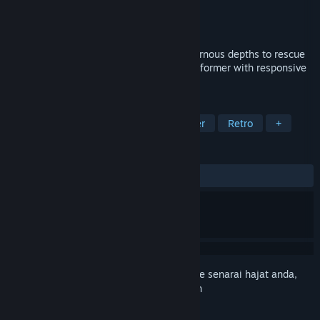
Pembangun
Bad Castle
Penerbit
Bad Castle
Keluaran
2026
Help Beefit brave perilous lands and cavernous depths to rescue
his bovine love in this tight, precision platformer with responsive
controls, and skill-based gameplay.
TAG
Action
Adventure
2D Platformer
Retro
+
ULASAN
Tiada ulasan pengguna
Daftar masuk
untuk menambah item ini ke senarai hajat anda,
ikuti atau tandakannya sebagai diabaikan