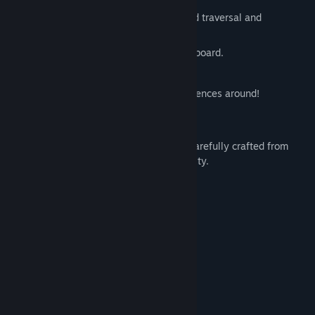
Metroidvania-like gameplay, with world traversal and
unlockable abilities.
Built for a gamepad, playable on a keyboard.
Vibrant and colorful environment.
One of the finest bovine gaming experiences around!
Super Beefit
is a solo-developed game, carefully crafted from
ground up with an eye for detail and quality.
Keperluan Sistem
MINIMUM:
Memerlukan pemproses 64-bit dan sistem
pengendalian
Windows 10+
OS:
Intel Core i5-3320M
PEMPROSES:
GeForce GT 430
GRAFIK:
Versi 11
DIRECTX: