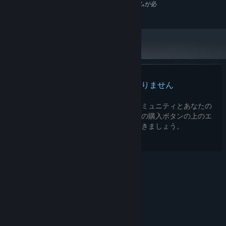
64 ビットプロセッサとオペレーティングシステムが必
要です
この製品のレビューはありません
この製品の自分のレビューを書いて、コミュニティとあなたの
経験を共有してみましょう。このページの購入ボタンの上のエ
リアを使用して、レビューを書きましょう。
© Valve Corporation. All rights reserved. 商標はすべ
て米国およびその他の国の各社が所有します。
プライバ
シーポリシー
|
リーガル
|
アクセシビリティ
|
Steam
利用規約
|
返金
|
Cookie