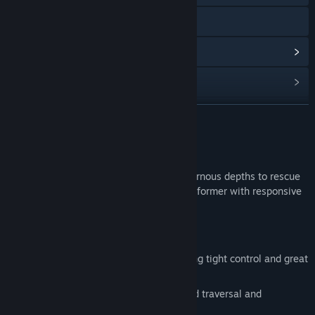
Webサイトにアクセス
アップデート履歴を表示
関連ニュースをチェック
掲示板を表示
続きを読む
コミュニティグループを検索
このゲームについて
Help Beefit brave perilous lands and cavernous depths to rescue
タイトル:
Super Beefit
his bovine love in this tight, precision platformer with responsive
ジャンル:
アクション
,
アドベンチャー
,
インディー
controls, and skill-based gameplay.
リリース日:
2026年
Lovingly hand-crafted physics, providing tight control and great
responsiveness.
Metroidvania-like gameplay, with world traversal and
unlockable abilities.