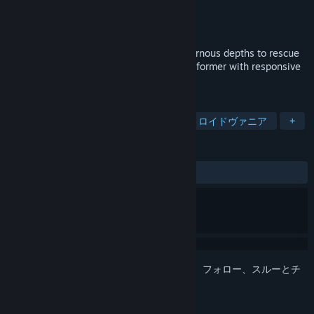
開発元
Bad Castle
パブリッシャー
Bad Castle
リリース日
2026年
Help Beefit brave perilous lands and cavernous depths to rescue
his bovine love in this tight, precision platformer with responsive
controls, and skill-based gameplay.
タグ
アクション
アドベンチャー
メトロイドヴァニア
+
レビュー
ユーザーレビューはありません
このアイテムをウィッシュリストへの追加、フォロー、スルーとチ
ェックするには、
サインイン
してください。