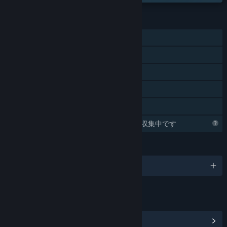
機能
シングルプレイヤー
Steam実績
Steamクラウド
データ
ファミリーシェアリング
Steamはこのゲームに関する情報を収集中です
言語
1対応言語
リンク＆情報
コミュニティハブを表示