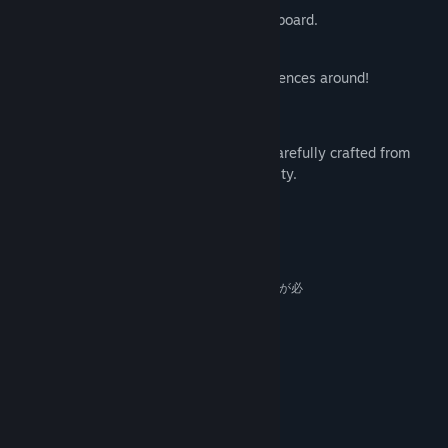
Built for a gamepad, playable on a keyboard.
Vibrant and colorful environment.
One of the finest bovine gaming experiences around!
Super Beefit
is a solo-developed game, carefully crafted from
ground up with an eye for detail and quality.
システム要件
最低:
64 ビットプロセッサとオペレーティングシステムが必
要です
Windows 10+
OS:
Intel Core i5-3320M
プロセッサー:
GeForce GT 430
グラフィック:
Version 11
DIRECTX:
100 MB の空き容量
ストレージ:
推奨: