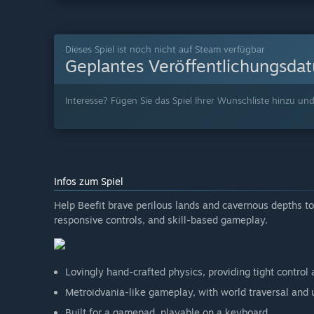
Dieses Spiel ist noch nicht auf Steam verfügbar
Geplantes Veröffentlichungsda
Interesse? Fügen Sie das Spiel Ihrer Wunschliste hinzu und
Infos zum Spiel
Help Beefit brave perilous lands and cavernous depths to 
responsive controls, and skill-based gameplay.
Lovingly hand-crafted physics, providing tight control
Metroidvania-like gameplay, with world traversal and u
Built for a gamepad, playable on a keyboard.