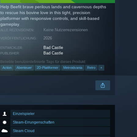
Help Beefit brave perilous lands and cavernous depths
to rescue his bovine love in this tight, precision
platformer with responsive controls, and skill-based
gameplay.
Keine Nutzerrezensionen
ALLE REZENSIONEN:
2026
VERÖFFENTLICHUNG:
Bad Castle
ENTWICKLER:
Bad Castle
PUBLISHER:
Beliebte benutzerdefinierte Tags für dieses Produkt:
Action
Abenteuer
2D-Plattformer
Metroidvania
Retro
+
Einzelspieler
Steam-Errungenschaften
Steam Cloud