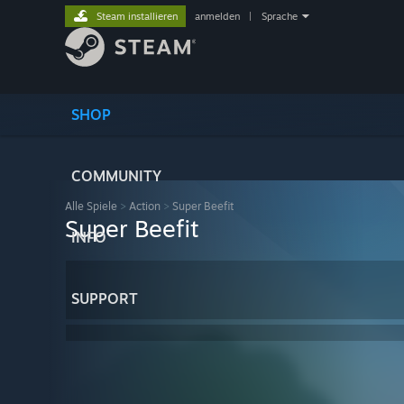
Steam installieren
anmelden
|
Sprache
SHOP
COMMUNITY
Alle Spiele
>
Action
>
Super Beefit
Super Beefit
INFO
SUPPORT