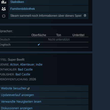
Statistiken
Familienbibliothek
Steam sammelt noch Informationen über dieses Spiel
Sprachen
:
Oberfläche
Ton
Untertitel
Deutsch
Nicht unterstützt
Englisch
✔
Super Beefit
TITEL:
Action
Abenteuer
Indie
,
,
GENRE:
Bad Castle
ENTWICKLER:
Bad Castle
PUBLISHER:
2026
VERÖFFENTLICHUNG:
Website besuchen
Updateverlauf anzeigen
Verwandte Neuigkeiten lesen
Diskussionen anzeigen