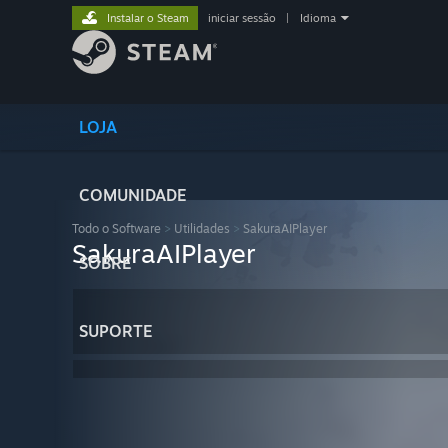
Instalar o Steam
iniciar sessão
|
Idioma
LOJA
COMUNIDADE
Todo o Software
>
Utilidades
>
SakuraAIPlayer
SakuraAIPlayer
SOBRE
SUPORTE