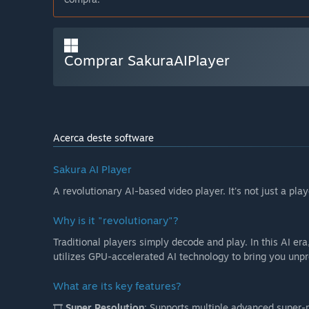
Comprar SakuraAIPlayer
Acerca deste software
Sakura AI Player
A revolutionary AI-based video player. It's not just a pla
Why is it "revolutionary"?
Traditional players simply decode and play. In this AI e
utilizes GPU-accelerated AI technology to bring you un
What are its key features?
🎞️
Super Resolution
: Supports multiple advanced super-r