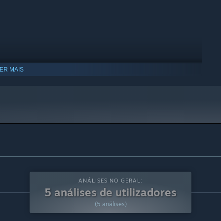
ER MAIS
ANÁLISES NO GERAL:
5 análises de utilizadores
(5 análises)