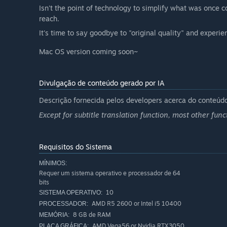
Isn't the point of technology to simplify what was once
reach.
It's time to say goodbye to "original quality" and experi
Mac OS version coming soon~
Divulgação de conteúdo gerado por IA
Descrição fornecida pelos developers acerca do conteúdo
Except for subtitle translation function, most other fu
Requisitos do Sistema
MÍNIMOS:
Requer um sistema operativo e processador de 64
bits
10
SISTEMA OPERATIVO:
AMD R5 2600 or Intel i5 10400
PROCESSADOR:
8 GB de RAM
MEMÓRIA:
AMD Vega56 or Nvidia RTX3050
PLACA GRÁFICA: