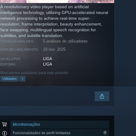
A revolutionary video player based on artificial
intelligence technology, utilizing GPU-accelerated neural
network processing to achieve real-time super-
resolution, frame interpolation, beauty enhancement,
face swapping, multilingual speech recognition for
subtitles, and subtitle translation.
5 análises de utilizadores
TODAS AS ANÁLISES:
19 nov. 2025
DATA DE LANÇAMENTO:
LIGA
DEVELOPER:
LIGA
EDITORA:
Marcadores populares para este produto:
Utilidades
+
Microtransações
Funcionalidades de perfil limitadas