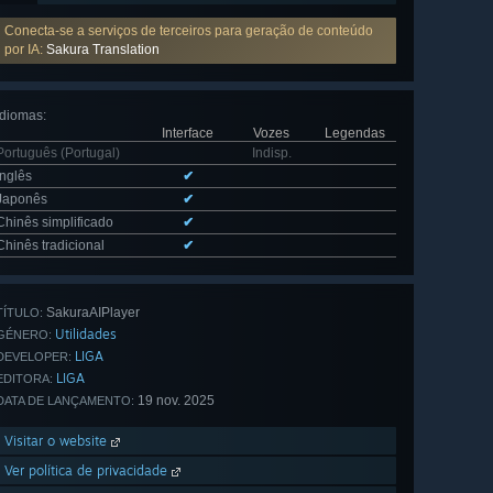
Conecta-se a serviços de terceiros para geração de conteúdo
por IA:
Sakura Translation
Idiomas
:
Interface
Vozes
Legendas
Português (Portugal)
Indisp.
Inglês
✔
Japonês
✔
Chinês simplificado
✔
Chinês tradicional
✔
SakuraAIPlayer
TÍTULO:
Utilidades
GÉNERO:
LIGA
DEVELOPER:
LIGA
EDITORA:
19 nov. 2025
DATA DE LANÇAMENTO:
Visitar o website
Ver política de privacidade