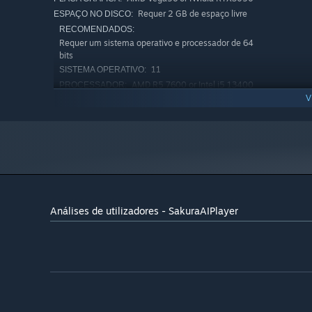
Requer 2 GB de espaço livre
ESPAÇO NO DISCO:
RECOMENDADOS:
Requer um sistema operativo e processador de 64
bits
11
SISTEMA OPERATIVO:
AMD R5 7600 or Intel i5 13400
PROCESSADOR:
V
16 GB de RAM
MEMÓRIA:
AMD RX6800 or Nvidia RTX5060ti
PLACA GRÁFICA:
Ligação à Internet de banda larga
REDE:
Requer 4 GB de espaço livre
ESPAÇO NO DISCO:
Análises de utilizadores - SakuraAIPlayer