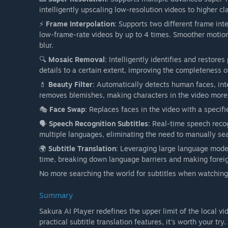
intelligently upscaling low-resolution videos to higher cla
⚡
Frame Interpolation
: Supports two different frame inte
low-frame-rate videos by up to 4 times. Smoother motion
blur.
🔍
Mosaic Removal
: Intelligently identifies and restor
details to a certain extent, improving the completeness 
💄
Beauty Filter
: Automatically detects human faces, int
removes blemishes, making characters in the video more 
🎭
Face Swap
: Replaces faces in the video with a specif
🗣️
Speech Recognition Subtitles
: Real-time speech recog
multiple languages, eliminating the need to manually searc
🌍
Subtitle Translation
: Leveraging large language model 
time, breaking down language barriers and making forei
No more searching the world for subtitles when watching 
Summary
Sakura AI Player redefines the upper limit of the local v
practical subtitle translation features, it's worth your try.