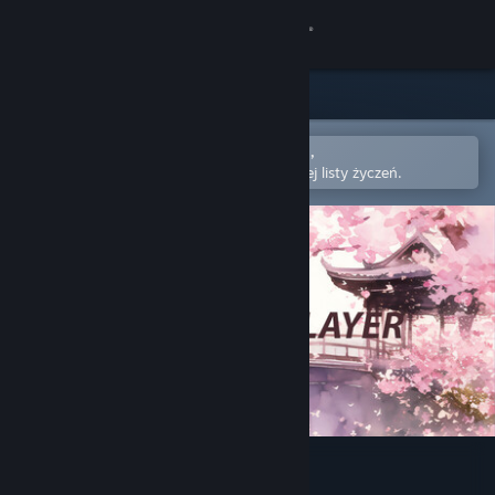
Zaloguj się
Sklep
Społeczność
Otwórz w aplikacji mobilnej Steam,
aby łatwo kupić lub dodać do swojej listy życzeń.
Informacje
Wsparcie
Zmień język
Pobierz aplikację mobilną Steam
Wersja przeglądarkowa
SakuraAIPlayer