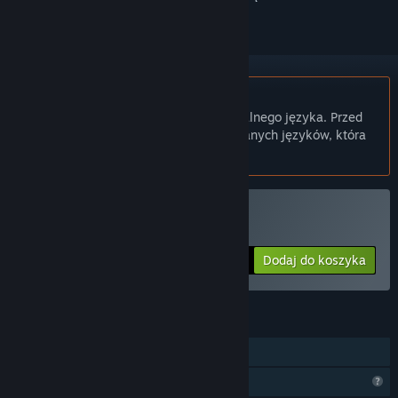
Polski język nie jest obsługiwany
Ten produkt nie obsługuje twojego lokalnego języka. Przed
zakupem zapoznaj się z listą obsługiwanych języków, która
znajduje się poniżej.
Kup SakuraAIPlayer
Dodaj do koszyka
$15.99
FUNKCJE
Zakupy w aplikacji
Ograniczone funkcje profilu