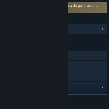
Nawiązuje połączenie z usługą zewnętrzną do generowania
treści SI.:
Sakura Translation
JĘZYKI
Obsługiwane języki: 4
LINKI I INFORMACJE
Zobacz centrum społeczności
Odwiedź stronę internetową
Zobacz politykę prywatności
Wyświetl historię aktualizacji
Zobacz powiązane aktualności
ROZWIŃ
Pokaż dyskusje