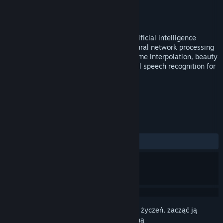
Producent
LIGA
Wydawca
LIGA
Wydano
19 listopada 2025
A revolutionary video player based on artificial intelligence
technology, utilizing GPU-accelerated neural network processing
to achieve real-time super-resolution, frame interpolation, beauty
enhancement, face swapping, multilingual speech recognition for
subtitles, and subtitle translation.
TAGI
Narzędzia użytkowe
+
RECENZJE
W OGÓLE:
Recenzje użytkowników: 5
()
Zaloguj się
, aby dodać tę pozycję do listy życzeń, zacząć ją
obserwować lub oznaczyć jako ignorowaną