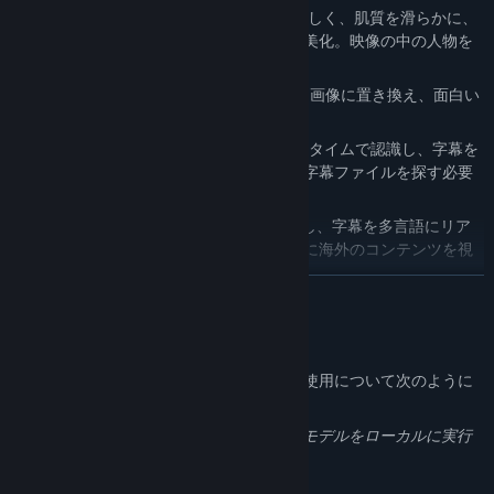
💄
美顔
：人物の顔を自動認識し、肌色を美しく、肌質を滑らかに、
欠点を除去するようにインテリジェントに美化。映像の中の人物を
さらに輝かせます。
🎭
顔替え
：ビデオ中の人物の顔を指定した画像に置き換え、面白い
体験を創出します。ご利用は慎重に。
🗣️
音声認識字幕
：ビデオ内の音声をリアルタイムで認識し、字幕を
リアルタイム生成。多言語対応で、手動で字幕ファイルを探す必要
はありません。
🌍
字幕翻訳
：大規模言語モデルAPIを活用し、字幕を多言語にリア
ルタイム翻訳。言語の壁を取り払い、簡単に海外のコンテンツを視
聴できます。
続きを読む
海外の作品を見るのに、もう世界中で字幕を探し回る必要はありま
せん！
AI生成コンテンツの開示
まとめ
開発者は、ゲームでのAI生成コンテンツの使用について次のように
説明しています。
Sakura AI Playerは、ローカルビデオ再生の体験の限界を再定義しま
す。より良い視聴効果のためであれ、実用的な字幕翻訳機能の必要
字幕翻訳機能以外のほとんどの機能は、AIモデルをローカルに実行
性であれ、試す価値があります。
することで実現されています。
技術の意義とは、かつて複雑だったことをシンプルにすることでは