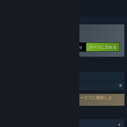
SakuraAIPlayerを購入する
カートに入れる
$15.99
機能
アプリ内購入
プロフィール機能制限
AIコンテンツ生成用のサードパーティーサービスに接続しま
す:
Sakura Translation
言語
日本語、他3言語