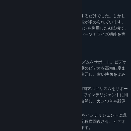
リリース日:
2025年11月19日
なぜ「革命的」なのか？
従来のプレイヤーは単にデコードして再生するだけでした。しかし
このAI時代、プレイヤーにはより多くの機能が求められています。
Sakura AI Playerは、GPUアクセラレーションを利用したAI技術で、
これまでにないビデオエンハンスメントとパーソナライズ機能を実
現します。
主な機能は？
🎞️
超解像
：先進的な複数の超解像アルゴリズムをサポート。ビデオ
の画質をリアルタイムで向上させ、低解像度のビデオを高精細度ま
でインテリジェントに拡大。ディテールを復元し、古い映像をよみ
がえらせます。
⚡
フレーム補間
：2種類の異なるフレーム補間アルゴリズムをサポー
ト。低フレームレートのビデオを最大4倍までインテリジェントに補
間。動きがより滑らかになり、映像がより自然に。カクつきや残像
に別れを告げましょう。
🔍
モザイク除去
：モザイクがかかった領域をインテリジェントに識
別・復元。隠された画像のディテールを一定程度回復させ、ビデオ
コンテンツの完全性と視聴体験を向上させます。