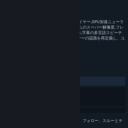
開発元
LIGA
パブリッシャー
LIGA
リリース日
2025年11月19日
人工知能技術に基づく革命的なビデオプレイヤー,GPU加速ニューラ
ルネットワーク処理を活用してリアルタイムのスーパー解像度,フレ
ームインターポレーション,美容強化,顔交換,字幕の多言語スピーチ
認識,字幕翻訳を達成します.ビデオプレイヤーの認識を再定義し、ユ
ニークな視聴体験を提供します~
タグ
ユーティリティ
+
レビュー
全期間：
5件のユーザーレビュー
()
このアイテムをウィッシュリストへの追加、フォロー、スルーとチ
ェックするには、
サインイン
してください。