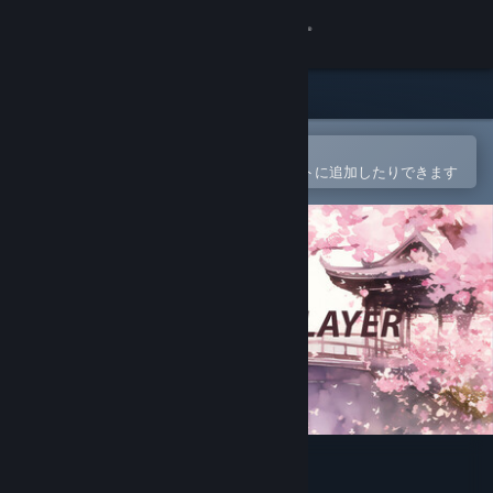
サインイン
ストア
コミュニティ
Steamモバイルアプリで開く
簡単に購入したり、ウィッシュリストに追加したりできます
詳細
サポート
言語を変更
Steamモバイルアプリを入手
デスクトップウェブサイトを表示
SakuraAIPlayer