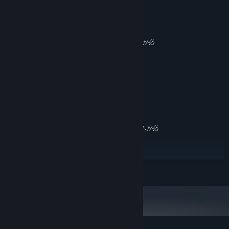
ないでしょうか？今、AIビデオエンハンスメント技術が手の届くと
システム要件
ころに来ています。
「オリジナル画質」に別れを告げ、AIでエンハンスされた未来を体
最低:
験する時が来ました。
64 ビットプロセッサとオペレーティングシステムが必
要です
まもなくMac OS版をサポート予定~
10
OS:
AMD R5 2600 or Intel i5 10400
プロセッサー:
8 GB RAM
メモリー:
AMD Vega56 or Nvidia RTX3050
グラフィック:
2 GB の空き容量
ストレージ:
推奨:
64 ビットプロセッサとオペレーティングシステムが必
要です
11
OS:
AMD R5 7600 or Intel i5 13400
プロセッサー:
続きを読む
16 GB RAM
メモリー:
AMD RX6800 or Nvidia RTX5060ti
グラフィック:
ブロードバンドインターネット接続
ネットワーク:
4 GB の空き容量
ストレージ: