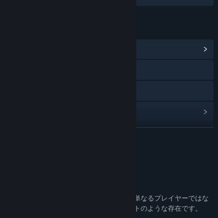
リンク＆情報
コミュニティハブを表示
Webサイトにアクセス
プライバシーポリシーを表示
アップデート履歴を表示
関連ニュースをチェック
続きを読む
掲示板を表示
このソフトウェアについて
コミュニティグループを検索
Sakura AI Player
AIを活用した革命的なビデオプレイヤー。単なるプレイヤーではな
タイトル:
SakuraAIPlayer
く、常時待機するビデオ処理のエキスパートのような存在です。
ジャンル:
ユーティリティ