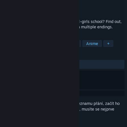
Vývojář
Dharker Studios
Vydavatel
Dharker Studios
Vydání
18. lis. 2015
Can you find love as the only boy in an all-girls school? Find out,
in this slice-of-life visual novel game with multiple endings.
ZNAČKY
Vizuální novely
Obsahující nahotu
Anime
+
RECENZE
VŠECHNY:
Spíše kladné
(79 % z 437)
Abyste si mohli tento produkt přidat do seznamu přání, začít ho
sledovat nebo ho zařadit mezi ignorované, musíte se nejprve
přihlásit
.