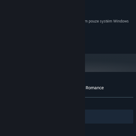
PAMĚŤ:
DirectX compatible card
GRAFICKÁ KARTA:
1 GB volného místa
PEVNÝ DISK:
Od 1. ledna 2024 podporuje klient služby Steam pouze systém Windows
*
10 a novější.
Dharker Studios Ltd ©2016+
Maid4Fun ©2020+
Uživatelské recenze produktu Highschool Romance
Informace o recenzích
Vaše předvolby
VŠECHNY:
Spíše kladné
(79 % z 437)
Filtry
Vaše jazyky