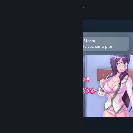
Přihlásit se
Obchod
Komunita
Otevřete v mobilní aplikaci služby Steam
Pro snazší zakoupení nebo přidání do seznamu přání
Informace
Podpora
Změnit jazyk
Mobilní aplikace služby Steam
Desktopová verze stránky
Highschool Romance