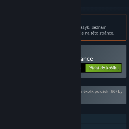
Čeština není podporována
Tento produkt nepodporuje Váš místní jazyk. Seznam
podporovaných jazyků je k dispozici níže na této stránce.
Zakoupit Highschool Romance
Přidat do košíku
$14.99
Balíček „Dharker Games Bundle“ obsahující několik položek (66) byl
dle Vašich předvoleb vyloučen
FUNKCE
Režim pro jednoho hráče
Achievementy