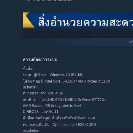
ทุกฤดูกาลคือบททดสอบของสมดุลและวิสัยทัศน์ การพัฒนาฝ่า
เปิดช่องทางรายได้ใหม่ วิจัยและพัฒนานำอุปกรณ์รุ่นล่าสุดที่ก้
อ่
ทุกการตัดสินใจต้องไตร่ตรอง แต่การลงทุนที่ถูกต้องจะพาทีมข
ความต้องการระบบ
ขั้นต่ำ:
Windows 10 (64-bit)
ระบบปฏิบัติการ:
Intel Core i3-6100 / AMD Ryzen 3 1200
โปรเซสเซอร์:
สปอนเซอร์คือรากฐานของทีม เป้าหมายของพวกเขากำหนดงบปร
or better
ต้องเจรจาเพื่อหาจุดสมดุลระหว่างความทะเยอทะยานของสปอ
แรม 4 GB
หน่วยความจำ:
ทางการเงินมากขึ้น หากล้มเหลว คุณจะต้องเผชิญแรงกดดันและ
Intel UHD 620 / NVIDIA GeForce GT 710 /
กราฟิกส์:
AMD Radeon R5 (integrated is fine)
เวอร์ชัน 11
DIRECTX:
พื้นที่ว่างที่พร้อมใช้งาน 1 GB
พื้นที่จัดเก็บข้อมูล:
Optimized for 1920×1080
หมายเหตุเพิ่มเติม:
คนคือปัจจัยชี้ขาด นักปั่นและทีมงานมีบุคลิก ความทะเยอทะยาน
resolution