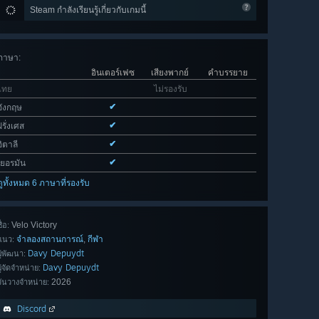
Steam กำลังเรียนรู้เกี่ยวกับเกมนี้
ภาษา
:
อินเตอร์เฟซ
เสียงพากย์
คำบรรยาย
ไทย
ไม่รองรับ
✔
อังกฤษ
✔
ฝรั่งเศส
✔
อิตาลี
✔
เยอรมัน
ดูทั้งหมด 6 ภาษาที่รองรับ
Velo Victory
ื่อ:
จำลองสถานการณ์
กีฬา
,
แนว:
Davy Depuydt
ผู้พัฒนา:
Davy Depuydt
ผู้จัดจำหน่าย:
2026
วันวางจำหน่าย:
Discord