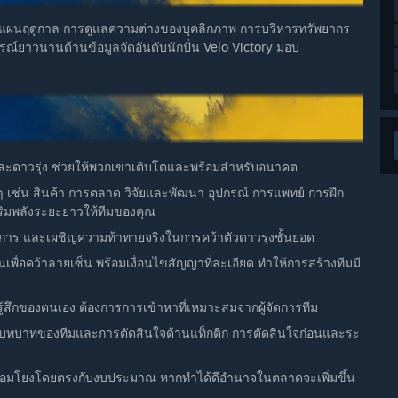
างแผนฤดูกาล การดูแลความต่างของบุคลิกภาพ การบริหารทรัพยากร
์ยาวนานด้านข้อมูลจัดอันดับนักปั่น Velo Victory มอบ
 และดาวรุ่ง ช่วยให้พวกเขาเติบโตและพร้อมสำหรับอนาคต
 เช่น สินค้า การตลาด วิจัยและพัฒนา อุปกรณ์ การแพทย์ การฝึก
ริมพลังระยะยาวให้ทีมของคุณ
าร และเผชิญความท้าทายจริงในการคว้าตัวดาวรุ่งชั้นยอด
นเพื่อคว้าลายเซ็น พร้อมเงื่อนไขสัญญาที่ละเอียด ทำให้การสร้างทีมมี
้สึกของตนเอง ต้องการการเข้าหาที่เหมาะสมจากผู้จัดการทีม
ทบาทของทีมและการตัดสินใจด้านแท็กติก การตัดสินใจก่อนและระ
่อมโยงโดยตรงกับงบประมาณ หากทำได้ดีอำนาจในตลาดจะเพิ่มขึ้น