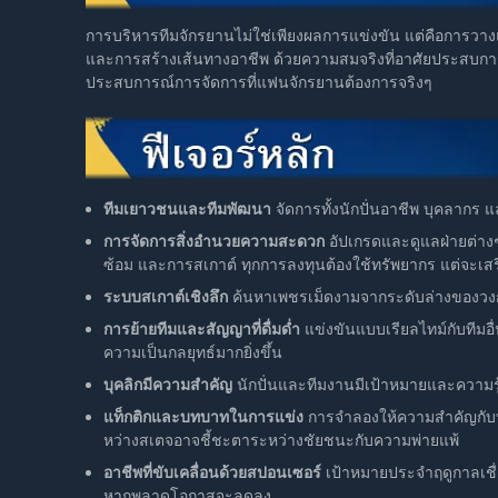
การบริหารทีมจักรยานไม่ใช่เพียงผลการแข่งขัน แต่คือการว
และการสร้างเส้นทางอาชีพ ด้วยความสมจริงที่อาศัยประสบการณ
ประสบการณ์การจัดการที่แฟนจักรยานต้องการจริงๆ
ทีมเยาวชนและทีมพัฒนา
จัดการทั้งนักปั่นอาชีพ บุคลากร
การจัดการสิ่งอำนวยความสะดวก
อัปเกรดและดูแลฝ่ายต่างๆ
ซ้อม และการสเกาต์ ทุกการลงทุนต้องใช้ทรัพยากร แต่จะเส
ระบบสเกาต์เชิงลึก
ค้นหาเพชรเม็ดงามจากระดับล่างของวงก
การย้ายทีมและสัญญาที่ดื่มด่ำ
แข่งขันแบบเรียลไทม์กับทีมอื่
ความเป็นกลยุทธ์มากยิ่งขึ้น
บุคลิกมีความสำคัญ
นักปั่นและทีมงานมีเป้าหมายและความรู
แท็กติกและบทบาทในการแข่ง
การจำลองให้ความสำคัญกับบ
หว่างสเตจอาจชี้ชะตาระหว่างชัยชนะกับความพ่ายแพ้
อาชีพที่ขับเคลื่อนด้วยสปอนเซอร์
เป้าหมายประจำฤดูกาลเชื
หากพลาดโอกาสจะลดลง