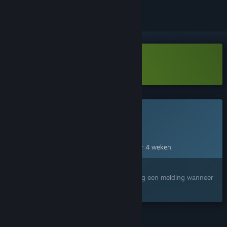
In Falsus Demo downloaden
Dit spel is nog niet beschikbaar op Steam
Geplande uitgavedatum:
9 sep 2026
Dit spel zal beschikbaar zijn over ongeveer 4 weken
Geïnteresseerd?
Voeg het toe aan je verlanglijst en ontvang een melding wanneer
het beschikbaar is.
FUNCTIES