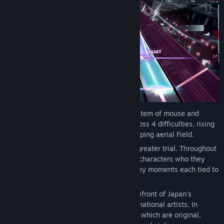
Uitgavedatum:
9 sep 2026
Progression:
With a signature control system of mouse and
keyboard, In Falsus brings challenges across 4 difficulties, rising
in intensity of incoming notes and a sweeping aerial Field.
Encounters:
Every step forward brings a greater trial. Throughout
their ordeals, the protagonists encounter characters who they
must contend with or assist, with these key moments each tied to
unique songs.
Songs:
Produced by composers at the forefront of Japan's
independent music scene as well as international artists, In
Falsus features over 70 songs, over 40 of which are original,