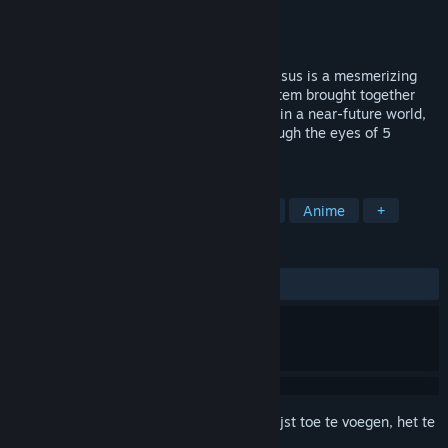
Ontwikkelaar
lowiro
Uitgever
lowiro
Uitbrengen
9 sep 2026
In a world bound by truths: connect. In Falsus is a mesmerizing
rhythm game tied to an intricate card system brought together
through a layered narrative. Taking place in a near-future world,
traverse an atmospheric soundscape through the eyes of 5
interconnected protagonists.
TAGS
Ritme
Muziek
Visuele novelle
Anime
+
RECENSIES
Geen gebruikersrecensies
Meld je aan
om dit artikel aan je verlanglijst toe te voegen, het te
volgen of te negeren