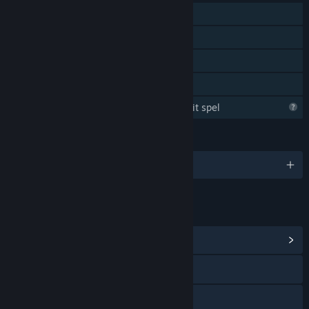
Singleplayer
Steam-prestaties
Steam Cloud
Gezinsbibliotheek
Steam verzamelt informatie over dit spel
TALEN
Engels en 3 andere
LINKS EN INFORMATIE
Communityhub weergeven
Naar de website
X