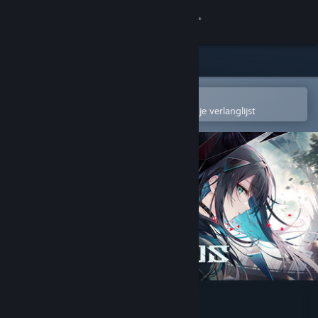
Inloggen
Winkel
Community
In de mobiele Steam-app openen
Om gemakkelijk toe te voegen aan je verlanglijst
Over
Ondersteuning
Taal wijzigen
Download de mobiele Steam-app
Desktopwebsite weergeven
In Falsus