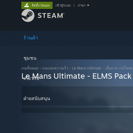
ติดตั้ง Steam
เข้าสู่ระบบ
|
ภาษา
ร้านค้า
ชุมชน
เกมทั้งหมด
>
เกมแข่งความเร็ว
>
Le Mans Ultimate
>
เนื้อหาดาวน์โหลด
Le Mans Ultimate - ELMS Pack
เกี่ยวกับ
ฝ่ายสนับสนุน