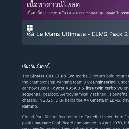
เนื้อหาดาวน์โหลด
เนื้อหานี้ต้องการเกมหลัก
Le Mans Ultimate
บน Steam ในการเ
ซื้อ Le Mans Ultimate - ELMS Pack 2
เกี่ยวกับเนื้อหานี้
The
Ginetta G61-LT-P3 Evo
marks Ginetta’s bold return
the championship-winning team
DKR Engineering
. Under
car now runs a
Toyota V35A 3.5-litre twin-turbo V6
en
sequential gearbox. Aerodynamically refined, it benefits
chassis. In 2025, DKR fields the #4 Ginetta in ELMS, dr
Rammo
.
Circuit Paul Ricard, located at Le Castellet in southern Fr
pastis magnate Paul Ricard and opened in April 1970, it h
track configurations, from a short 828 m school circuit to 