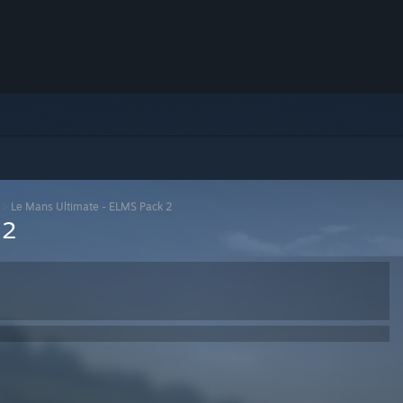
>
Le Mans Ultimate - ELMS Pack 2
 2