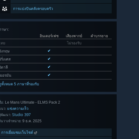
การแบ่งปันคลังครอบครัว
ภาษา
:
อินเตอร์เฟซ
เสียงพากย์
คำบรรยาย
ไทย
ไม่รองรับ
✔
อังกฤษ
✔
ฝรั่งเศส
✔
อิตาลี
✔
เยอรมัน
ดูทั้งหมด 5 ภาษาที่รองรับ
Le Mans Ultimate - ELMS Pack 2
ื่อ:
แข่งความเร็ว
แนว:
Studio 397
ผู้พัฒนา:
9 ธ.ค. 2025
วันวางจำหน่าย:
การเยี่ยมชมเว็บไซต์