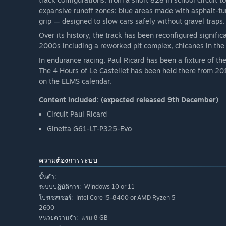
expansive runoff zones: blue areas made with asphalt-tu
grip — designed to slow cars safely without gravel traps.
Over its history, the track has been reconfigured signifi
2000s including a reworked pit complex, chicanes in the 
In endurance racing, Paul Ricard has been a fixture of th
The 4 Hours of Le Castellet has been held there from 201
on the ELMS calendar.
Content included: (expected released 9th December)
Circuit Paul Ricard
Ginetta G61-LT-P325-Evo
ความต้องการระบบ
ขั้นต่ำ:
Windows 10 or 11
ระบบปฏิบัติการ:
Intel Core i5-8400 or AMD Ryzen 5
โปรเซสเซอร์:
2600
แรม 8 GB
หน่วยความจำ: