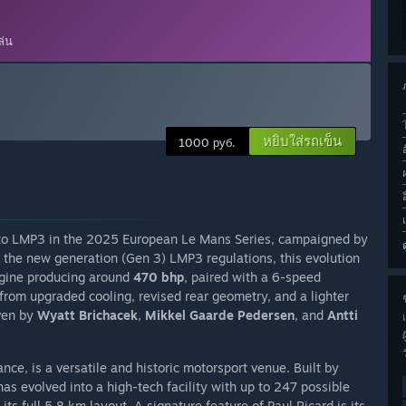
ล่น
หยิบใส่รถเข็น
1000 руб.
 to LMP3 in the 2025 European Le Mans Series, campaigned by
 the new generation (Gen 3) LMP3 regulations, this evolution
gine producing around
470 bhp
, paired with a 6-speed
 from upgraded cooling, revised rear geometry, and a lighter
ช
iven by
Wyatt Brichacek
,
Mikkel Gaarde Pedersen
, and
Antti
ance, is a versatile and historic motorsport venue. Built by
as evolved into a high-tech facility with up to 247 possible
its full 5.8 km layout. A signature feature of Paul Ricard is its