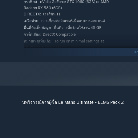
nVidia GeForce GTX 1060 (6GB) or AMD
กราฟิกส์:
Radeon RX 580 (6GB)
เวอร์ชัน 11
DIRECTX:
การเชื่อมต่ออินเทอร์เน็ตแบบบรอดแบนด์
เครือข่าย:
พื้นที่ว่างที่พร้อมใช้งาน 45 GB
พื้นที่จัดเก็บข้อมูล:
DirectX Compatible
การ์ดเสียง:
To run on minimal settings at
หมายเหตุเพิ่มเติม:
1080p on single class
อ่
แนะนำ:
Windows 10 or 11
ระบบปฏิบัติการ:
Intel Core i5-10600 or AMD Ryzen 5
โปรเซสเซอร์:
5600X
แรม 16 GB
หน่วยความจำ:
GeForce GTX 2070 8 GB, Radeon RX 6600
กราฟิกส์:
8GB
เวอร์ชัน 11
DIRECTX:
บทวิจารณ์จากผู้ซื้อ Le Mans Ultimate - ELMS Pack 2
พื้นที่ว่างที่พร้อมใช้งาน 45 GB
พื้นที่จัดเก็บข้อมูล:
DirectX Compatible
การ์ดเสียง:
To run on minimal settings at
หมายเหตุเพิ่มเติม:
1080p on single class