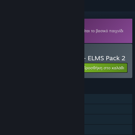
DLC
Για να παίξετε αυτό το περιεχόμενο, απαιτείται το βασικό παιχνίδι
Le Mans Ultimate
στο Steam.
Αγορά: Le Mans Ultimate - ELMS Pack 2
Προσθήκη στο καλάθι
496₴
ΧΑΡΑΚΤΗΡΙΣΤΙΚΆ
Ένας παίκτης
Διαδικτυακό PvP
DLC
Κοινή Χρήση