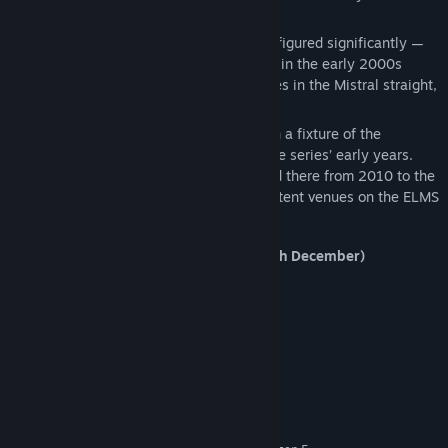
gravel traps.
Over its history, the track has been reconfigured significantly —
modern safety upgrades were carried out in the early 2000s
including a reworked pit complex, chicanes in the Mistral straight,
and new technical corners.
In endurance racing, Paul Ricard has been a fixture of the
European Le Mans Series (ELMS) since the series’ early years.
The 4 Hours of Le Castellet has been held there from 2010 to the
present, making it one of the most consistent venues on the ELMS
calendar.
Content included: (expected released 9th December)
Circuit Paul Ricard
Ginetta G61-LT-P325-Evo
Απαιτήσεις συστήματος
ΕΛΆΧΙΣΤΕΣ:
Windows 10 or 11
ΛΕΙΤΟΥΡΓΙΚΌ ΣΎΣΤΗΜΑ: