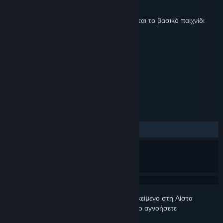
Δημιουργός
Studio 397
Κυκλοφορία
9 Δεκ 2025
Για να παίξετε αυτό το περιεχόμενο, απαιτείται το βασικό παιχνίδι
Le Mans Ultimate
στο Steam.
ΕΤΙΚΈΤΕΣ
Αγώνες ταχύτητας
+
ΚΡΙΤΙΚΈΣ
ΌΛΕΣ:
Κυρίως θετικές
(70% από 10)
Συνδεθείτε
για να προσθέσετε αυτό το αντικείμενο στη Λίστα
Επιθυμιών σας, να το ακολουθήσετε ή να το αγνοήσετε