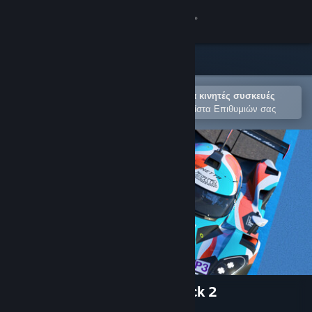
Σύνδεση
Κατάστημα
Κοινότητα
Άνοιγμα στην εφαρμογή Steam για κινητές συσκευές
Για εύκολη αγορά ή προσθήκη στη Λίστα Επιθυμιών σας
Σχετικά
Υποστήριξη
Αλλαγή γλώσσας
Αποκτήστε την εφαρμογή Steam για κινητές συσκευές
Προβολή ιστοσελίδας για υπολογιστές
Le Mans Ultimate - ELMS Pack 2