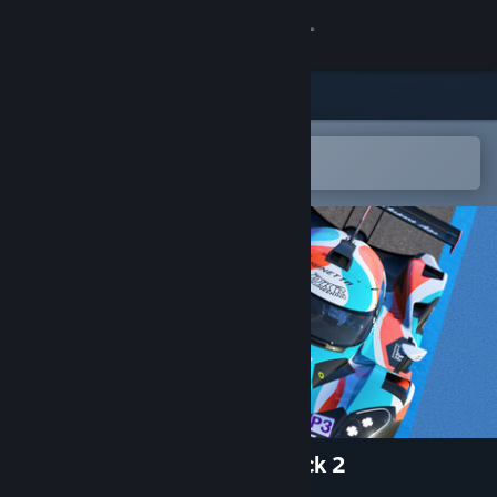
Kirjaudu sisään
Kauppa
Yhteisö
Avaa Steam-mobiilisovelluksessa
Helppo ostaa tai lisätä toivelistalle
Tietoa
Tuki
Vaihda kieli
Hanki Steam-mobiilisovellus
Näytä työpöytäsivusto
Le Mans Ultimate - ELMS Pack 2