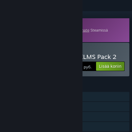
Lisämateriaali
Tämä sisältö vaatii emopelin
Le Mans Ultimate
Steamissä
toimiakseen.
Osta Le Mans Ultimate - ELMS Pack 2
Lisää koriin
1000 руб.
OMINAISUUDET
Yksinpeli
Verkko-PvP
Lisämateriaali
Perhejako