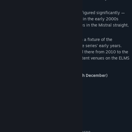
gravel traps.
Over its history, the track has been reconfigured significantly —
modern safety upgrades were carried out in the early 2000s
including a reworked pit complex, chicanes in the Mistral straight,
and new technical corners.
In endurance racing, Paul Ricard has been a fixture of the
European Le Mans Series (ELMS) since the series’ early years.
The 4 Hours of Le Castellet has been held there from 2010 to the
present, making it one of the most consistent venues on the ELMS
calendar.
Content included: (expected released 9th December)
Circuit Paul Ricard
Ginetta G61-LT-P325-Evo
Järjestelmävaatimukset
VÄHINTÄÄN:
Windows 10 or 11
KÄYTTÖJÄRJESTELMÄ: