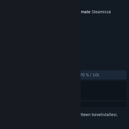
Kehittäjä
Studio 397
Julkaistu
9.12.2025
Tämä sisältö vaatii emopelin
Le Mans Ultimate
Steamissä
toimiakseen.
TUNNISTEET
Kilpa-ajo
+
ARVOSTELUT
YHTEENSÄ:
Enimmäkseen myönteinen
(70 % / 10)
Kirjautumalla sisään
voit lisätä tämän tuotteen toivelistallesi,
seurata sitä tai merkitä sen ohitetuksi