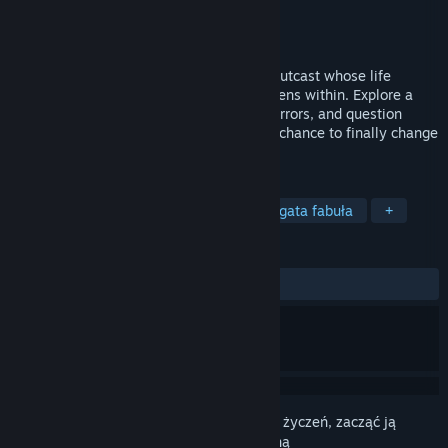
Producent
SlaughterWare
Wydawca
SlaughterWare
Wydano
28 stycznia 2026
In this demo, play as Oatmeal, a bullied outcast whose life
changes when a mysterious hunger awakens within. Explore a
decaying Kansas town, face grotesque horrors, and question
whether the voice inside is a curse… or a chance to finally change
everything.
TAGI
Przygodowe
Jednoosobowe
Bogata fabuła
+
RECENZJE
W OGÓLE:
Recenzje użytkowników: 1
()
Zaloguj się
, aby dodać tę pozycję do listy życzeń, zacząć ją
obserwować lub oznaczyć jako ignorowaną