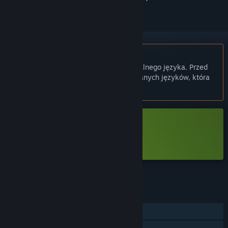
Polski język nie jest obsługiwany
Ten produkt nie obsługuje twojego lokalnego języka. Przed
zakupem zapoznaj się z listą obsługiwanych języków, która
znajduje się poniżej.
Bezpłatne demo
Graj w Famished Demo
Sprawdź pełną grę
FUNKCJE
Jednoosobowa