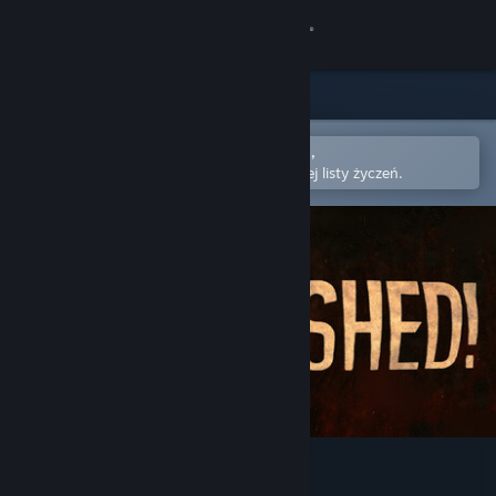
Zaloguj się
Sklep
Społeczność
Otwórz w aplikacji mobilnej Steam,
aby łatwo kupić lub dodać do swojej listy życzeń.
Informacje
Wsparcie
Zmień język
Pobierz aplikację mobilną Steam
Wersja przeglądarkowa
Famished Demo