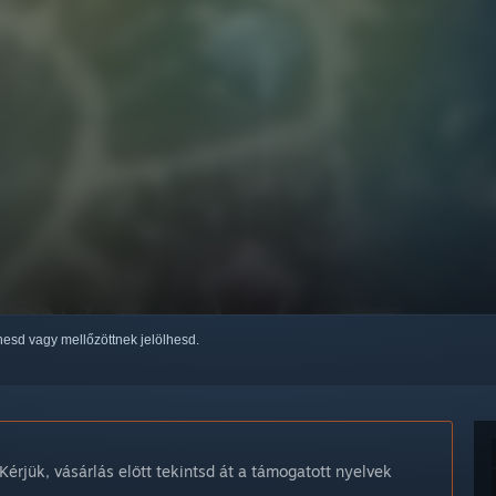
thesd vagy mellőzöttnek jelölhesd.
Kérjük, vásárlás előtt tekintsd át a támogatott nyelvek