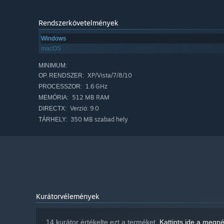
Rendszerkövetelmények
Windows
macOS
MINIMUM:
XP/Vista/7/8/10
OP. RENDSZER:
1.6 GHz
PROCESSZOR:
512 MB RAM
MEMÓRIA:
Verzió: 9.0
DIRECTX:
350 MB szabad hely
TÁRHELY:
Kurátorvélemények
14 kurátor értékelte ezt a terméket.
Kattints ide a megn