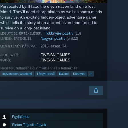
Persecuted by ill fate, the elven nation land on a lost
island. They'll need sharp blades as well as sharp minds
to survive. An exciting hidden-object adventure game
which tells the story of an ancient elven tribe forced to
survive on a long-lost island.
Többnyire pozitív
(13)
LEGUTÓBBI ÉRTÉKELÉSEK:
Nagyon pozitív
(5 822)
MINDEN ÉRTÉKELÉS:
2015. szept. 24.
MEGJELENÉS DÁTUMA:
FIVE-BN GAMES
FEJLESZTŐ:
FIVE-BN GAMES
KIADÓ:
Népszerű felhasználói címkék ehhez a termékhez:
Ingyenesen játszható
Tárgykereső
Kaland
Könnyed
+
Egyjátékos
Steam Teljesítmények