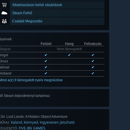
Alkalmazáson belüli vásárlások
Steam Felhő
Családi Megosztás
Nyelvek
:
Felület
Hang
Feliratozás
Magyar
Nem támogatott
Angol
✔
✔
✔
Orosz
✔
✔
Német
✔
✔
Holland
✔
✔
Mind a(z) 9 támogatott nyelv megnézése
48 Steam teljesítményt tartalmaz
Mind
a(z) 48
Lost Lands: A Hidden Object Adventure
CÍM:
Kaland
Könnyed
Ingyenesen játszható
,
,
MŰFAJ:
FIVE-BN GAMES
FEJLESZTŐ: