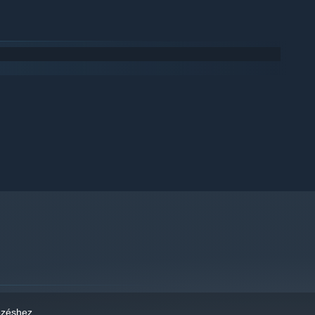
ézéshez
.