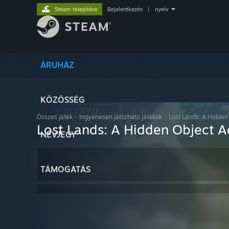
Steam telepítése
Bejelentkezés
|
nyelv
ÁRUHÁZ
KÖZÖSSÉG
Összes játék
>
Ingyenesen játszható játékok
>
Lost Lands: A Hidden
Lost Lands: A Hidden Object 
NÉVJEGY
TÁMOGATÁS