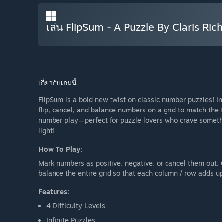
เล่น FlipSum - A Puzzle By Claris Ric
เกี่ยวกับเกมนี้
FlipSum is a bold new twist on classic number puzzles! In
flip, cancel, and balance numbers on a grid to match the ta
number play—perfect for puzzle lovers who crave someth
light!
How To Play:
Mark numbers as positive, negative, or cancel them out
balance the entire grid so that each column / row adds u
Features:
4 Difficulty Levels
Infinite Puzzles