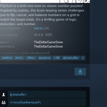
FlipSum is a bold new twist on classic number puzzles!
Inspired by sudoku, this brain-teasing series challenges
you to flip, cancel, and balance numbers on a grid to
match the target totals. It’s a thrilling game of logic,
deduction, and number.
แง่บวก
(19)
บทวิจารณ์ทั้งหมด:
20 ส.ค. 2025
วันวางจำหน่าย:
TheDollarGameStore
ผู้พัฒนา:
TheDollarGameStore
ผู้จัดจำหน่าย:
แท็กยอดนิยมจากผู้ใช้สำหรับผลิตภัณฑ์นี้:
แคชชวล
ตรรกะ
ปริศนา
ผ่อนคลาย
2 มิติ
ผู้เล่นคนเดียว
+
ผู้เล่นคนเดียว
การแบ่งปันคลังครอบครัว