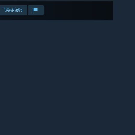
โค้ดฝังตัว