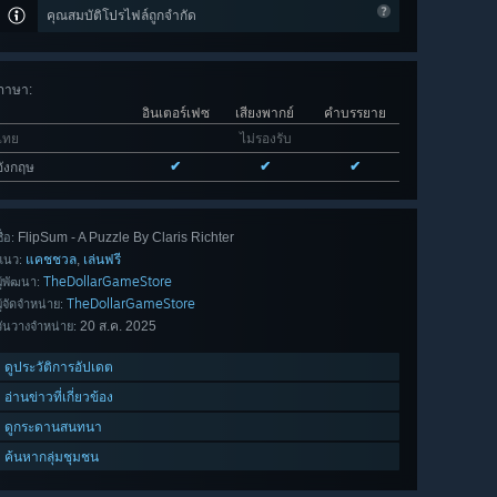
คุณสมบัติโปรไฟล์ถูกจำกัด
ภาษา
:
อินเตอร์เฟซ
เสียงพากย์
คำบรรยาย
ไทย
ไม่รองรับ
✔
✔
✔
อังกฤษ
FlipSum - A Puzzle By Claris Richter
ื่อ:
แคชชวล
เล่นฟรี
,
แนว:
TheDollarGameStore
ผู้พัฒนา:
TheDollarGameStore
ผู้จัดจำหน่าย:
20 ส.ค. 2025
วันวางจำหน่าย:
ดูประวัติการอัปเดต
อ่านข่าวที่เกี่ยวข้อง
ดูกระดานสนทนา
ค้นหากลุ่มชุมชน