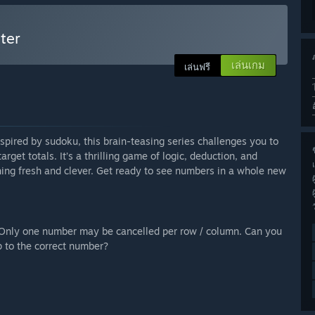
hter
เล่นเกม
เล่นฟรี
spired by sudoku, this brain-teasing series challenges you to
ช
rget totals. It’s a thrilling game of logic, deduction, and
ing fresh and clever. Get ready to see numbers in a whole new
. Only one number may be cancelled per row / column. Can you
p to the correct number?