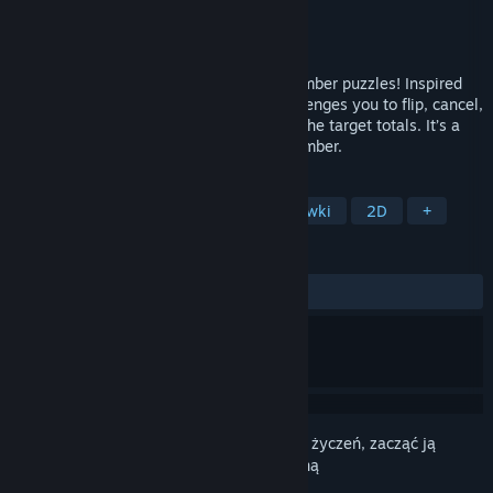
Producent
TheDollarGameStore
Wydawca
TheDollarGameStore
Wydano
20 sierpnia 2025
FlipSum is a bold new twist on classic number puzzles! Inspired
by sudoku, this brain-teasing series challenges you to flip, cancel,
and balance numbers on a grid to match the target totals. It’s a
thrilling game of logic, deduction, and number.
TAGI
Rekreacyjne
Logiczne
Łamigłówki
2D
+
RECENZJE
W OGÓLE:
Pozytywne
(94% z 19)
Zaloguj się
, aby dodać tę pozycję do listy życzeń, zacząć ją
obserwować lub oznaczyć jako ignorowaną