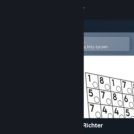
Zaloguj się
Sklep
Społeczność
Otwórz w aplikacji mobilnej Steam,
aby łatwo kupić lub dodać do swojej listy życzeń.
Informacje
Wsparcie
Zmień język
Pobierz aplikację mobilną Steam
Wersja przeglądarkowa
FlipSum - A Puzzle By Claris Richter