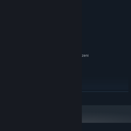
Wymagania systemowe
KONFIGURACJA MINIMALNA:
Windows
SYSTEM OPERACYJNY:
Potato
PROCESOR:
4096 MB RAM
PAMIĘĆ:
Integrated Graphics
KARTA GRAFICZNA:
Wersja 11
DIRECTX:
500 MB dostępnej przestrzeni
MIEJSCE NA DYSKU:
Integrated
KARTA DŹWIĘKOWA:
KONFIGURACJA ZALECANA:
Potato
PROCESOR:
4096 MB RAM
PAMIĘĆ:
Integrated Graphics
KARTA GRAFICZNA:
500 MB dostępnej przestrzeni
MIEJSCE NA DYSKU:
ROZWIŃ
Integrated
KARTA DŹWIĘKOWA: