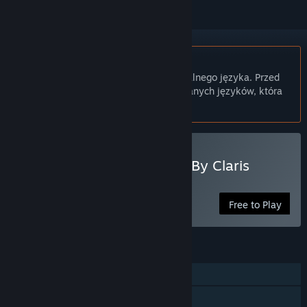
Polski język nie jest obsługiwany
Ten produkt nie obsługuje twojego lokalnego języka. Przed
zakupem zapoznaj się z listą obsługiwanych języków, która
znajduje się poniżej.
Graj w FlipSum - A Puzzle By Claris
Richter
Free to Play
FUNKCJE
Jednoosobowa
Udostępnianie gier