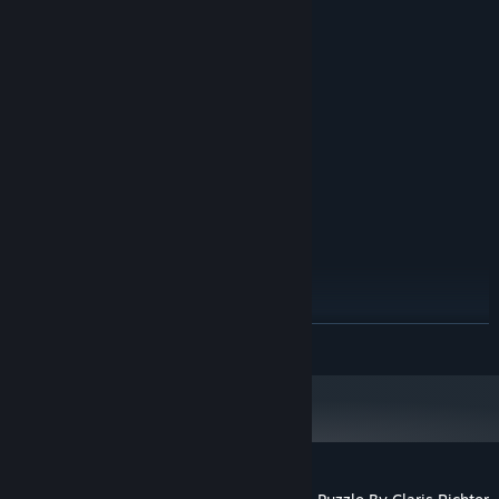
Systémové požadavky
MINIMÁLNÍ:
Windows
OS:
Potato
PROCESOR:
4096 MB RAM
PAMĚŤ:
Integrated Graphics
GRAFICKÁ KARTA:
Verze 11
DIRECTX:
500 MB volného místa
PEVNÝ DISK:
Integrated
ZVUKOVÁ KARTA:
DOPORUČENÉ:
Potato
PROCESOR:
4096 MB RAM
PAMĚŤ:
Integrated Graphics
GRAFICKÁ KARTA:
500 MB volného místa
PEVNÝ DISK:
ZJISTIT VÍCE
Integrated
ZVUKOVÁ KARTA: