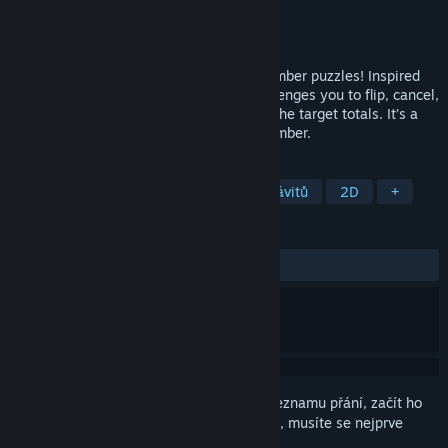
Vývojář
TheDollarGameStore
Vydavatel
TheDollarGameStore
Vydání
20. srp. 2025
FlipSum is a bold new twist on classic number puzzles! Inspired
by sudoku, this brain-teasing series challenges you to flip, cancel,
and balance numbers on a grid to match the target totals. It’s a
thrilling game of logic, deduction, and number.
ZNAČKY
Nenáročné
Trénování mozkových závitů
2D
+
RECENZE
VŠECHNY:
Kladné
(94 % z 19)
Abyste si mohli tento produkt přidat do seznamu přání, začít ho
sledovat nebo ho zařadit mezi ignorované, musíte se nejprve
přihlásit
.