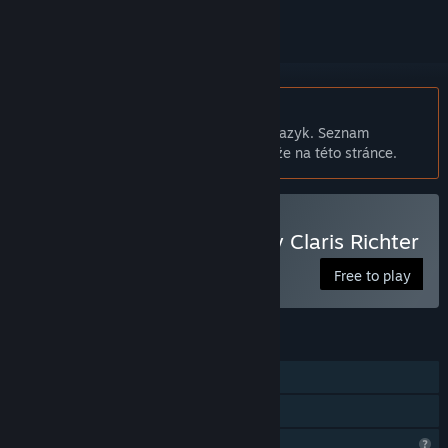
Čeština není podporována
Tento produkt nepodporuje Váš místní jazyk. Seznam
podporovaných jazyků je k dispozici níže na této stránce.
Hrát FlipSum - A Puzzle By Claris Richter
Free to play
FUNKCE
Režim pro jednoho hráče
Sdílení v rodině
Omezené komunitní funkce