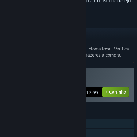
Inicia a sessão
para adicionares este artigo à tua lista de desejos,
segui-lo ou ignorá-lo.
Não disponível em Português (Portugal)
Este produto não está disponível no teu idioma local. Verifica
a lista de idiomas disponíveis antes de fazeres a compra.
Comprar XStoryPlayer
+ Carrinho
$17.99
FUNCIONALIDADES
Um jogador
Partilha de Biblioteca