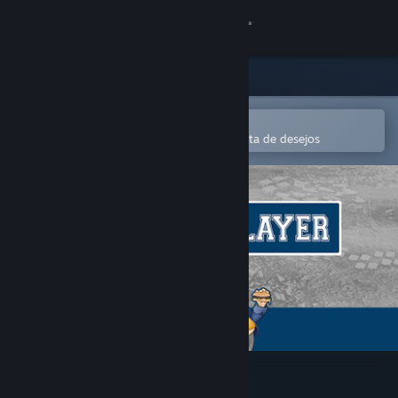
Iniciar sessão
Loja
Comunidade
Abre na app Steam Mobile
Para comprares ou adicionares à lista de desejos
Sobre
Apoio
Alterar idioma
Instala a app móvel do Steam
Ver versão para computadores
XStoryPlayer