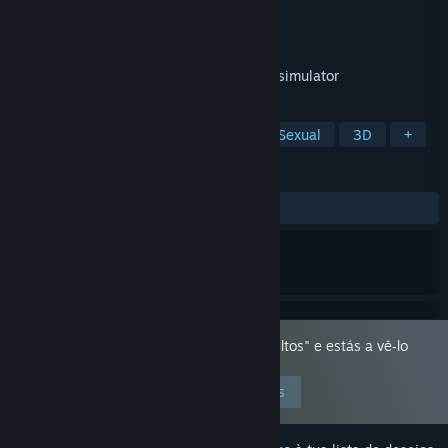
Developer
X-Moon Productions
Editora
X-Moon Productions
Lançamento:
29 ago. 2025
First person single player 3D erotic story simulator
MARCADORES
Aventura
Simulação
Conteúdo Sexual
3D
+
ANÁLISES
DESDE O INÍCIO:
Positivas
(83% de 37)
Este jogo foi marcado como "só para adultos" e estás a vê‑lo
porque as tuas preferências o permitem.
Editar preferências