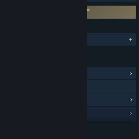
É necessário concordar com EULA externo
XStoryPlayer EULA
IDIOMAS
1 idiomas disponíveis
LINKS E INFORMAÇÕES
Ver Central Comunitária
Visitar o website
Ver histórico de atualizações
Ler notícias relacionadas
Ver discussões
VER MAIS