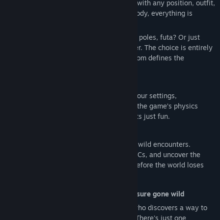
thanks to its physics system, experiment with any position, outfit,
or fetish you want. Clothing, fluids, soft body, everything is
physics.
Craving a threesome? Prefer toys, stocks, poles, futa? Or just
simply lay her on the bed and pleasure her. The choice is entirely
yours. With
XStoryPlayer
, ultimate freedom defines the
experience.
Fast Sex Mode
:
Jump straight into the action. Choose your settings,
companions, and clothing, and explore the game’s physics
based erotic sandbox. No story, no limits just fun.
S
tory Mode
:
A scifi adventure with adult humor and wild encounters.
Investigate anomalies, interact with NPCs, and uncover the
secret behind the creatures influence before the world loses
control.
The story: Experiment gone wrong. Pleasure gone wild
You are a brilliant but reckless scientist who discovers a way to
pull creatures from a parallel dimension. There's just one