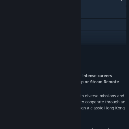
X
Bilibili
Weibo
Ver historial de actualizaciones
LEER MÁS
Leer noticias relacionadas
Acerca de este juego
Ver discusiones
In Dual Fire Walled City, experience their intense careers
firsthand through split-screen local co-op or Steam Remote
Buscar grupos de la comunidad
Play.
Our game delivers a gripping narrative with diverse missions and
Título:
港警成雙：來自城寨 Dual Fire Walled City
gameplay, allowing you and your partner to cooperate through an
Género:
Aventura
,
Indie
emotional journey—just like playing through a classic Hong Kong
Fecha de lanzamiento:
Próximamente
crime thriller.
Play Together with Steam Remote Play