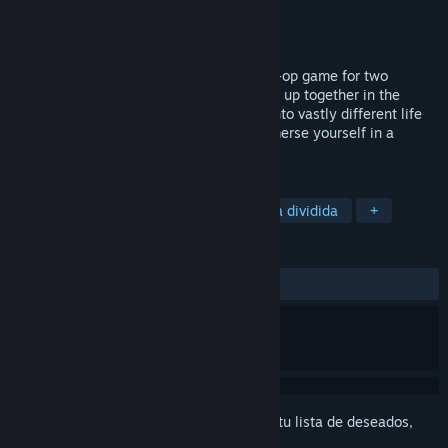
Desarrollador
Team DF
Editor
Team DF
Lanzado el
Próximamente
Dual Fire Walled City is a story-driven co-op game for two
players. Featuring close friends who grew up together in the
Kowloon Walled City, only to be pulled onto vastly different life
paths by a twist of fate. Get ready to immerse yourself in a
classic Hong Kong-style movie.
ETIQUETAS
Cooperativos
Aventura
Pantalla dividida
+
RESEÑAS
No existen reseñas de usuarios
Inicia sesión
para agregar este artículo a tu lista de deseados,
seguirlo o marcarlo como ignorado.