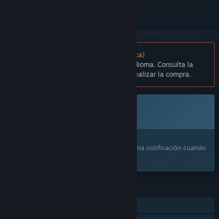
No disponible en Español (Latinoamérica)
Este artículo no está disponible en tu idioma. Consulta la
lista de idiomas disponibles antes de realizar la compra.
Próximamente
Este artículo aún no está disponible
¿Te interesa?
Agrégalo a tu lista de deseados y recibe una notificación cuando
esté disponible.
CARACTERÍSTICAS
Cooperativos en línea