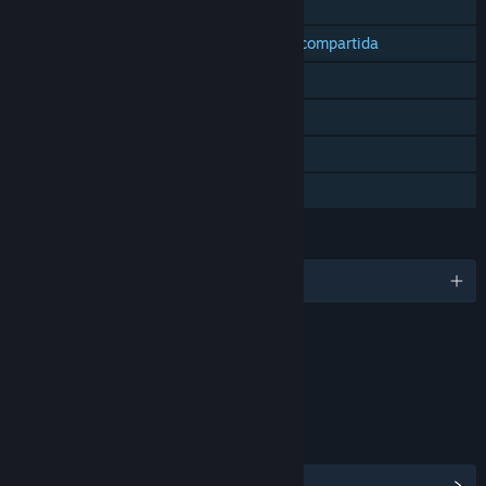
Cooperativos en LAN
Cooperativos en pantalla dividida/compartida
Pantalla dividida/compartida
Logros de Steam
Remote Play Together
Préstamo familiar
IDIOMAS
3 idiomas disponibles
Contenido
Incluye elementos interactivos
Interactividad en línea
ENLACES E INFORMACIÓN
Ver centro de contenido