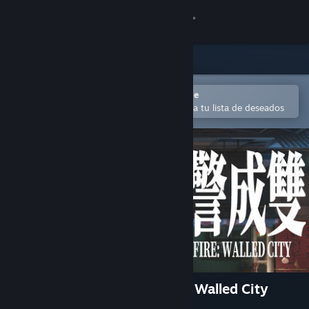
Iniciar sesión
Tienda
Comunidad
Abrir en la aplicación Steam Mobile
Para agregar contenido fácilmente a tu lista de deseados
Acerca de
Soporte
Cambiar idioma
Obtener la aplicación de Steam Mobile
Ver versión clásica
港警成雙：來自城寨 Dual Fire Walled City