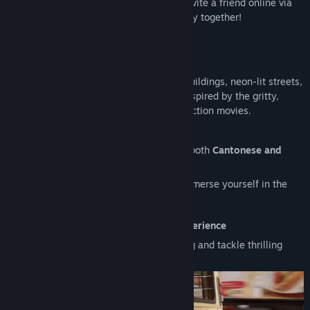
Only one copy of the game is needed—invite a friend online via
Steam Remote Play and dive into the story together!
Iconic Visual Style & Atmosphere
Travel through nostalgic old tong lau buildings, neon-lit streets,
and the modren concrete jungle—all inspired by the gritty,
glamorous look of classic Hong Kong action movies.
Full Dual-Language Voiceover
The game features full voice acting in both
Cantonese and
Putonghua
.
Switch freely between them to fully immerse yourself in the
world of Dual Fire Walled City.
A Thrilling Cinematic & Cooperative Experience
Navigate the vibrant streets of Hong Kong and tackle thrilling
missions together!