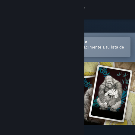
Iniciar sesión
Tienda
Comunidad
Abrir en la aplicación Steam Mobile
para comprar o añadir contenido fácilmente a tu lista de
deseados
Acerca de
Soporte
Cambiar idioma
Descargar Steam Mobile
Ver versión clásica
Goritaire