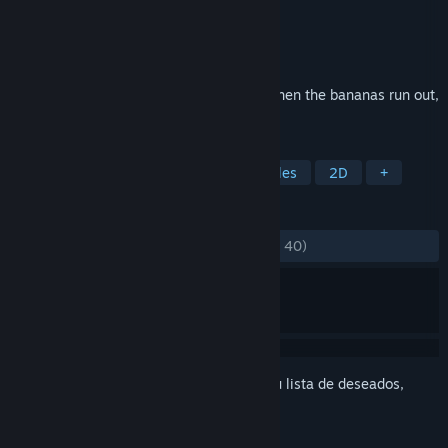
Desarrollador
Arc System Works
Editor
Arc System Works
Lanzado el
18 MAR 2026
Raising a Gorilla Herd Solo Card Game When the bananas run out,
it's over
ETIQUETAS
Casuales
Juegos de cartas
Puzles
2D
+
RESEÑAS
DESDE EL PRINCIPIO:
Positivas
(92 % de 40)
Inicia sesión
para añadir este artículo a tu lista de deseados,
seguirlo o marcarlo como ignorado.