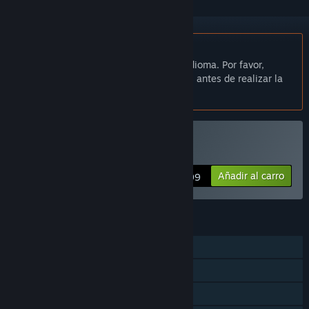
No disponible en Español de España
Este artículo no está disponible en tu idioma. Por favor,
consulta la lista de idiomas disponibles antes de realizar la
compra.
Comprar «Goritaire»
Añadir al carro
$4.99
CARACTERÍSTICAS
Un jugador
Logros de Steam
Steam Cloud