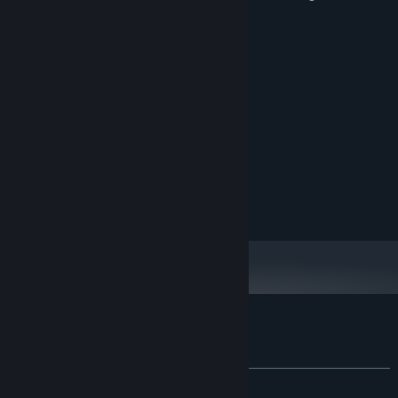
master of the jungle!
Systemkrav
MINIMUM:
Windows® 10 64-bit
OS:
Intel(R) Core(TM) i5-1035
PROSESSOR:
1 GB RAM
MINNE:
Intel(R) UHD Graphics 630
GRAFIKK:
Versjon 10
DIRECTX:
512 MB tilgjengelig plass
LAGRING:
Kundeanmeldelser for Goritaire
Om brukeranmeldelser
Innstillinger
GJENNOM TIDENE:
Positive
(92 % av 40)