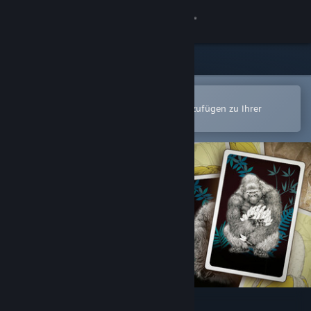
Anmelden
Shop
Community
In der Steam-Mobile-App öffnen
Zum einfachen Kauf oder zum Hinzufügen zu Ihrer
Wunschliste.
Info
Support
Sprache ändern
Steam-Mobile-App herunterladen
Desktopversion anzeigen
Goritaire