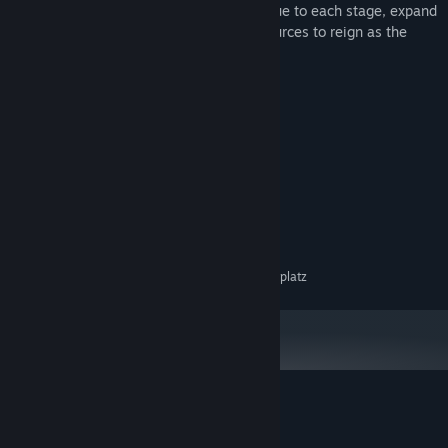
Strategically master diverse actions unique to each stage, expand
the troop, and secure the necessary resources to reign as the
master of the jungle!
Systemanforderungen
MINDESTANFORDERUNGEN:
Windows® 10 64-bit
BETRIEBSSYSTEM:
Intel(R) Core(TM) i5-1035
PROZESSOR:
1 GB RAM
ARBEITSSPEICHER:
Intel(R) UHD Graphics 630
GRAFIK:
Version 10
DIRECTX:
512 MB verfügbarer Speicherplatz
SPEICHERPLATZ:
Nutzerrezensionen für Goritaire
Über Nutzerrezensionen
Ihre Einstellungen