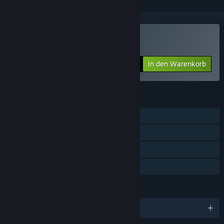
Goritaire kaufen
In den Warenkorb
$4.99
FUNKTIONEN
Einzelspieler
Steam-Errungenschaften
Steam Cloud
Familienbibliothek
SPRACHEN
Englisch und 4 weitere