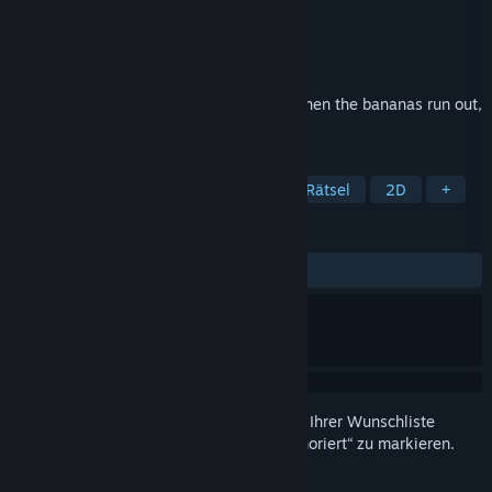
Entwickler
Arc System Works
Publisher
Arc System Works
Veröffentlichung
18. Mrz. 2026
Raising a Gorilla Herd Solo Card Game When the bananas run out,
it's over
TAGS
Gelegenheitsspiel
Kartenspiel
Rätsel
2D
+
REZENSIONEN
KEIN ZEITLIMIT:
Positiv
(92 % von 40)
Melden Sie sich an
, um dieses Produkt zu Ihrer Wunschliste
hinzuzufügen, zu abonnieren oder als „Ignoriert“ zu markieren.