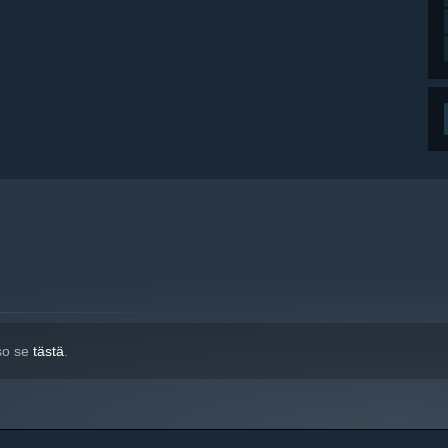
tso se
tästä
.