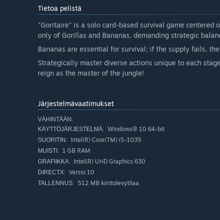
Tietoa pelistä
"Goritaire" is a solo card-based survival game centered o
only of Gorillas and Bananas, demanding strategic balan
Bananas are essential for survival; if the supply fails, the
Strategically master diverse actions unique to each stag
reign as the master of the jungle!
Järjestelmävaatimukset
VÄHINTÄÄN:
Windows® 10 64-bit
KÄYTTÖJÄRJESTELMÄ:
Intel(R) Core(TM) i5-1035
SUORITIN:
1 GB RAM
MUISTI:
Intel(R) UHD Graphics 630
GRAFIIKKA:
Versio 10
DIRECTX:
512 MB kiintolevytilaa
TALLENNUS: