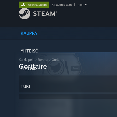
Asenna Steam
Kirjaudu sisään
|
kieli
KAUPPA
YHTEISÖ
Kaikki pelit
>
Rennot
>
Goritaire
Goritaire
TIETOA
TUKI