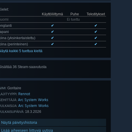
Kielet
:
Käyttöliittymä
Puhe
Tekstitykset
suomi
Ei tuettu
englanti
✔
✔
japani
✔
✔
kiina (yksinkertaistettu)
✔
✔
kiina (perinteinen)
✔
✔
Näytä kaikki 5 tuettua kieltä
Sisältää 36 Steam-saavutusta
Näytä
kaikki 36
Goritaire
NIMI:
Rennot
LAJITYYPPI:
Arc System Works
KEHITTÄJÄ:
Arc System Works
JULKAISIJA:
18.3.2026
JULKAISUPÄIVÄ:
Näytä päivityshistoria
Lisää aiheeseen liittyviä uutisia