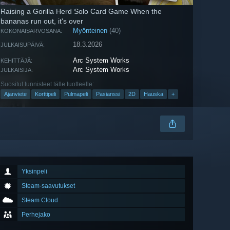
Raising a Gorilla Herd Solo Card Game When the
bananas run out, it's over
Myönteinen
(40)
KOKONAISARVOSANA:
18.3.2026
JULKAISUPÄIVÄ:
Arc System Works
KEHITTÄJÄ:
Arc System Works
JULKAISIJA:
Suositut tunnisteet tälle tuotteelle:
Ajanviete
Korttipeli
Pulmapeli
Pasianssi
2D
Hauska
+
Yksinpeli
Steam-saavutukset
Steam Cloud
Perhejako