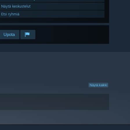
Näytä keskustelut
Etsi ryhmiä
Upota
Näytä kaikki