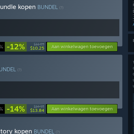
Bundle kopen
BUNDEL
(?)
!
-12%
$11.69
0%
Aan winkelwagen toevoegen
$10.25
UNDEL
(?)
!
-14%
$16.18
0%
Aan winkelwagen toevoegen
$13.84
Story kopen
BUNDEL
(?)