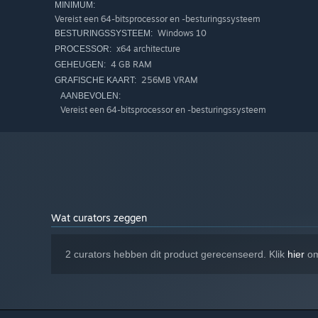
MINIMUM:
Vereist een 64-bitsprocessor en -besturingssysteem
Windows 10
PIGEON-SIM™ TECH
BESTURINGSSYSTEEM:
x64 architecture
PROCESSOR:
Hundreds of thousands of autonomous pigeon NPCs flying a
4 GB RAM
GEHEUGEN:
to as many as you can: most will politely reject you, bu
256MB VRAM
GRAFISCHE KAART:
somewhere, is waiting for you.
AANBEVOLEN:
Vereist een 64-bitsprocessor en -besturingssysteem
Wat curators zeggen
2 curators hebben dit product gerecenseerd. Klik
hier
om