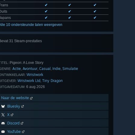
Frans
✔
✔
✔
Duits
✔
✔
✔
Japans
✔
✔
✔
Alle 10 ondersteunde talen weergeven
Bevat 31 Steam-prestaties
Alle
31 bekijken
Pigeon: A Love Story
TITEL:
Actie
Avontuur
Casual
Indie
Simulatie
,
,
,
,
GENRE:
Wristwork
ONTWIKKELAAR:
Wristwork Ltd
Tiny Dragon
,
UITGEVER:
6 aug 2026
UITGAVEDATUM:
Naar de website
Bluesky
X
Discord
YouTube