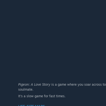
Pigeon: A Love Story
is a game where you soar across to-
soulmate.
It's a slow game for fast times.