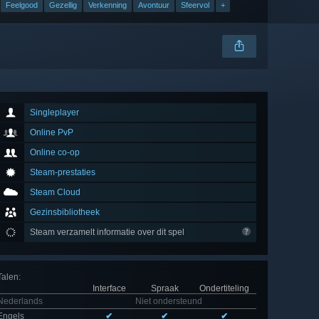
Feelgood
Gezellig
Verkenning
Avontuur
Sfeervol
+
Singleplayer
Online PvP
Online co-op
Steam-prestaties
Steam Cloud
Gezinsbibliotheek
Steam verzamelt informatie over dit spel
Talen
:
Interface
Spraak
Ondertiteling
Nederlands
Niet ondersteund
Engels
✔
✔
✔