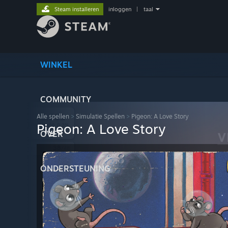
Steam installeren
inloggen
|
taal
WINKEL
COMMUNITY
Alle spellen
>
Simulatie Spellen
>
Pigeon: A Love Story
Pigeon: A Love Story
OVER
ONDERSTEUNING