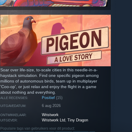
Soar over life-size, to-scale cities in this needle-in-a-
haystack simulation. Find one specific pigeon among
millions of autonomous birds, team up in multiplayer
'Coo-op', or just relax and enjoy the flight in a game
about nothing and everything.
Positief
(15)
ALLE RECENSIES:
6 aug 2026
UITGAVEDATUM:
Wristwork
ONTWIKKELAAR:
Wristwork Ltd
,
Tiny Dragon
UITGEVER:
Populaire tags van gebruikers voor dit product: