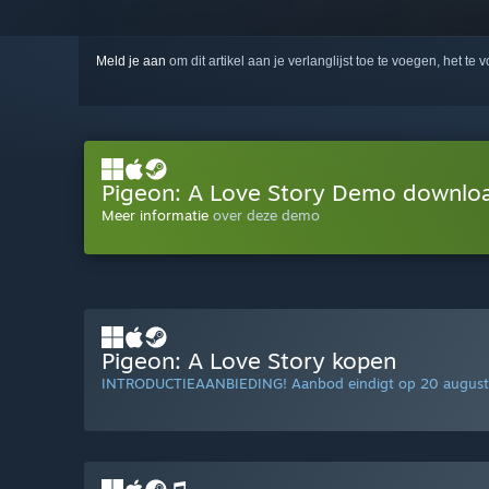
Meld je aan
om dit artikel aan je verlanglijst toe te voegen, het te 
Pigeon: A Love Story Demo downlo
Meer informatie
over deze demo
Pigeon: A Love Story kopen
INTRODUCTIEAANBIEDING! Aanbod eindigt op 20 august