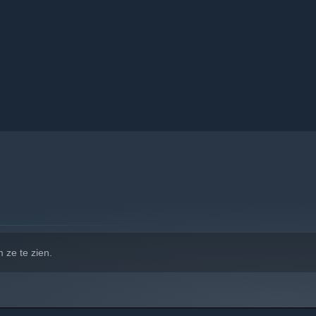
nd interacting in a real-time, city-wide simulation. Call out
t some may give you the occasional clue. One of them,
 ze te zien.