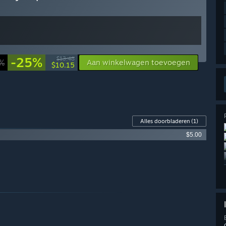
!
-25%
$13.48
%
Aan winkelwagen toevoegen
$10.15
Alles doorbladeren
(1)
$5.00