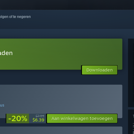
volgen of te negeren
aden
Downloaden
us
-20%
$7.99
Aan winkelwagen toevoegen
$6.39