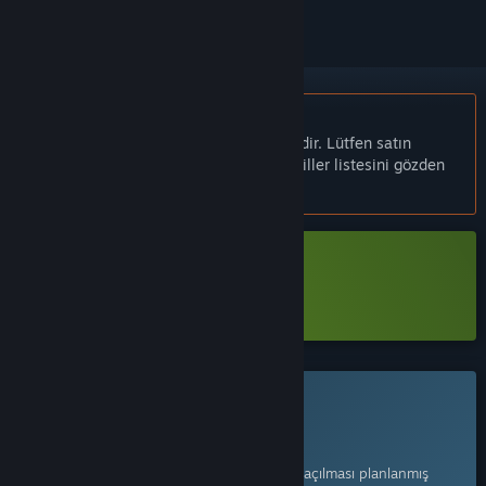
Türkçe desteklenmemektedir
Bu ürün sizin dilinizi desteklememektedir. Lütfen satın
almadan önce aşağıdaki desteklenen diller listesini gözden
geçirin.
Runerock Arena Demo İndir
Bu demo hakkında
daha fazlasını öğrenin
Bu oyun Steam'de henüz erişilebilir değil
Planlanan Çıkış Tarihi:
11 Ağu 2026
Bu oyunun yaklaşık 23 saat sonra erişime açılması planlanmış