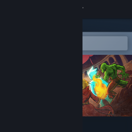
Giriş yap
Mağaza
Topluluk
Steam mobil uygulamasında aç
Kolayca istek listenize ekleyin.
Hakkında
Destek
Dili değiştir
Steam mobil uygulamasını yükle
Masaüstü internet sitesini görüntüle
Runerock Arena