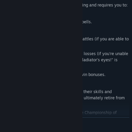
Managing your gladiator team is challenging and requires you to:
Hire
new gladiators.
Equip
them with weapons, armor and spells.
Scout
your opponent teams.
Crush
your competitors in turn-based battles (if you are able to
win matches).
Invent
innovative explanations for your losses (if you're unable
to win matches – "The sun was in my gladiator's eyes!" is
always a classic).
Earn
money from ticket revenues and win bonuses.
Pay
your gladiators' salaries.
Watch
your favorite gladiators improve their skills and
attributes, gain fame and victories, and ultimately retire from
gladiator fights.
Strive
for the ultimate goal: the League Championship of
Runerock.
DEVAMINI OKU