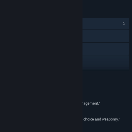
BAĞLANTILAR VE BILGILER
Topluluk Merkezi
İnternet sitesini ziyaret et
Discord
Facebook
Güncelleme geçmişini görüntüle
DEVAMINI OKU
İlgili haberleri oku
İncelemeler
Tartışmaları görüntüle
“No-nonsense fantasy gladiator combat and management.”
Pelikopteri
Topluluk gruplarını bul
“I really am enjoying this! [...] We've got plenty of choice and weaponry.”
Cluckers Brood Gaming
Başlık:
Runerock Arena