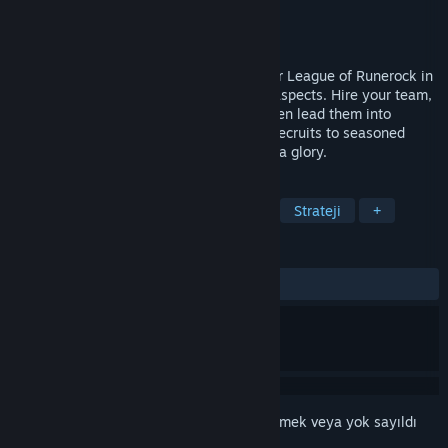
Geliştirici
Areena Games
Yayıncı
Areena Games
Yayınlanacak:
11 Ağu 2026
Forge a lasting dynasty across a Gladiator League of Runerock in
this turn-based strategy game with RPG aspects. Hire your team,
outfit them with equipment and spells, then lead them into
tactical combat. Guide careers from raw recruits to seasoned
legends, training new successors for arena glory.
ETIKETLER
Sıra Tabanlı Taktik
Stratejik RYO
Strateji
+
İNCELEMELER
Kullanıcı incelemesi bulunmuyor
Bu öğeyi istek listenize eklemek, takip etmek veya yok sayıldı
olarak işaretlemek için
giriş yapın