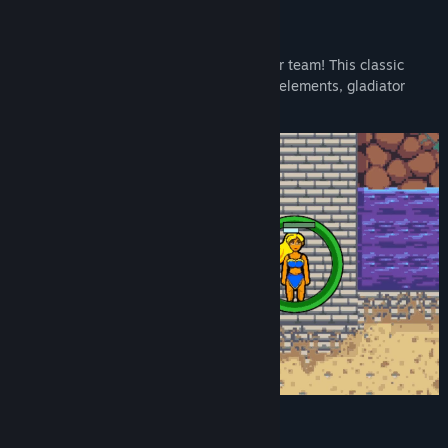
Tür:
Bağımsız Yapımcı
,
RYO
,
Strateji
Çıkış Tarihi:
11 Ağu 2026
Bu Oyun Hakkında
Take charge of your own fantasy gladiator team! This classic
turn-based strategy game combines RPG elements, gladiator
management, and tactical combat.
FEATURES