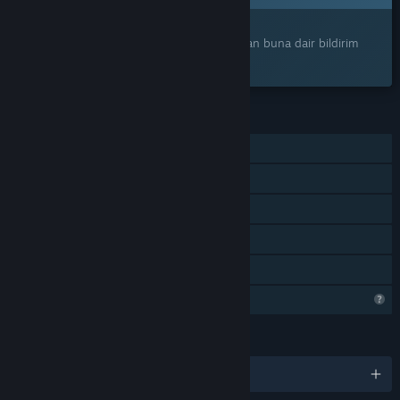
İlginizi mi çekti?
Ürünü istek listenize ekleyerek çıktığı zaman buna dair bildirim
alın.
ÖZELLIKLER
Tek Oyunculu
Steam Başarımları
Steam Cloud
İstatistikler
Aile Paylaşımı
Steam bu oyunu analiz ediyor
DILLER
8 dil destekleniyor