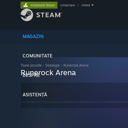
Instalează Steam
conectare
|
limbă
MAGAZIN
COMUNITATE
Toate jocurile
>
Strategie
>
Runerock Arena
Runerock Arena
DESPRE
ASISTENȚĂ