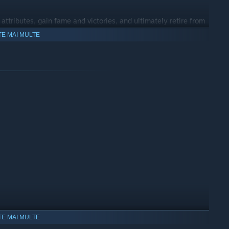
 attributes, gain fame and victories, and ultimately retire from
TE MAI MULTE
 of Runerock.
TE MAI MULTE