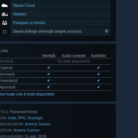
Steam Cloud
Statistici
Partajare cu familia
Steam strânge informații despre acest joc
Limbi
:
Interfață
Audio complet
Subtitrări
Română
Nu este disponibilă
Engleză
✔
✔
Germană
✔
✔
Finlandeză
✔
✔
Japoneză
✔
✔
Vezi toate cele 8 limbi disponibile
Runerock Arena
TITLU:
Indie
RPG
Strategie
,
,
GEN:
Areena Games
DEZVOLTATOR:
Areena Games
EDITOR:
11 aug. 2026
DATA LANSĂRII: