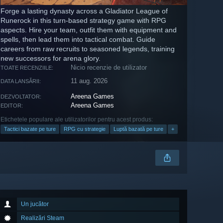
Forge a lasting dynasty across a Gladiator League of
Runerock in this turn-based strategy game with RPG
aspects. Hire your team, outfit them with equipment and
spells, then lead them into tactical combat. Guide
careers from raw recruits to seasoned legends, training
new successors for arena glory.
Nicio recenzie de utilizator
TOATE RECENZIILE:
11 aug. 2026
DATA LANSĂRII:
Areena Games
DEZVOLTATOR:
Areena Games
EDITOR:
Etichetele populare ale utilizatorilor pentru acest produs:
Tactici bazate pe ture
RPG cu strategie
Luptă bazată pe ture
+
Un jucător
Realizări Steam