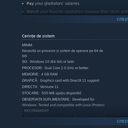
Pay
your gladiators' salaries.
Watch
your favorite gladiators improve their skills and
gladiator fights.
CITEȘ
Strive
for the ultimate goal: the League Championship
Cerințe de sistem
MINIM:
Necesită un procesor și sistem de operare pe 64 de
biți
Windows 10 (64-bit) or later
SO:
Dual Core 2.0 GHz or better
PROCESOR:
4 GB RAM
MEMORIE:
Graphics card with DirectX 11 support
GRAFICĂ:
Versiune 11
DIRECTX:
500 MB spațiu disponibil
STOCARE:
Developed for
OBSERVAȚII SUPLIMENTARE:
Windows. Tested and compatible with Linux (Proton).
RECOMANDAT:
Necesită un procesor și sistem de operare pe 64 de
biți
CITEȘ
Windows 10 (64-bit) or later
SO: