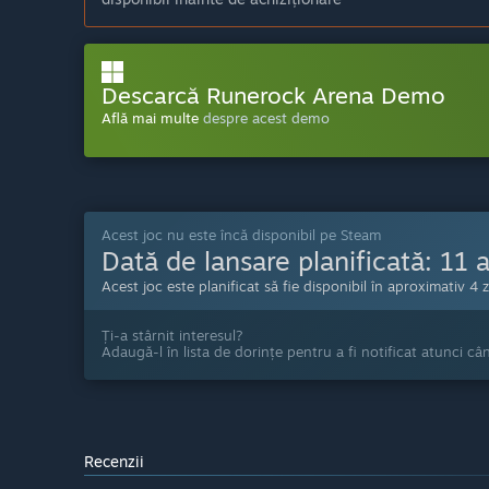
Descarcă Runerock Arena Demo
Află mai multe
despre acest demo
Acest joc nu este încă disponibil pe Steam
Dată de lansare planificată:
11 
Acest joc este planificat să fie disponibil în aproximativ 4 z
Ți-a stârnit interesul?
Adaugă-l în lista de dorințe pentru a fi notificat atunci câ
Recenzii