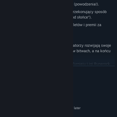
Miażdżenie
rywali w turowych bitwach (powodzenia!).
Usprawiedliwianie
swoich porażek w przekonujący sposób
(pamiętaj o klasycznym: „biliśmy się pod słońce”).
Pozyskiwanie
pieniędzy za sprzedaż biletów i premii za
wygrane mecze.
Wypłacanie
pensji gladiatorom.
Obserwowanie
, jak Twoi ulubieni gladiatorzy rozwijają swoje
umiejętności i atrybuty, zyskują sławę w bitwach, a na końcu
przechodzą na emeryturę.
Ostateczne zwycięstwo
w Finałowym Turnieju Ligi Runerock.
ROZWIŃ
Wymagania systemowe
KONFIGURACJA MINIMALNA:
Wymaga 64-bitowego procesora i systemu
operacyjnego
Windows 10 (64-bit) or later
SYSTEM OPERACYJNY:
Dual Core 2.0 GHz or better
PROCESOR: