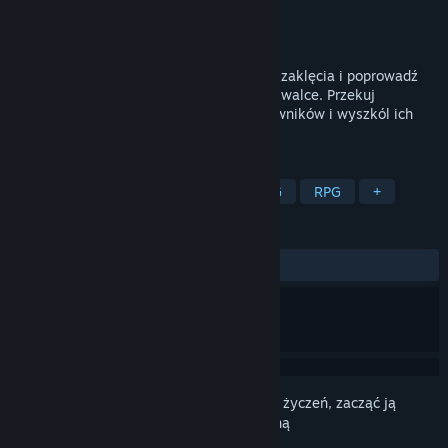
Producent
Areena Games
Wydawca
Areena Games
Premiera
11 sierpnia 2026
Skompletuj drużynę, kup ekwipunek oraz zaklęcia i poprowadź
zawodników ku zwycięstwu w taktycznej walce. Przekuj
zielonych rekrutów w legendarnych wojowników i wyszkól ich
następców, aby okryć się chwałą.
TAGI
Taktyczne turowe
Strategiczne RPG
RPG
+
RECENZJE
Brak recenzji użytkowników
Zaloguj się
, aby dodać tę pozycję do listy życzeń, zacząć ją
obserwować lub oznaczyć jako ignorowaną