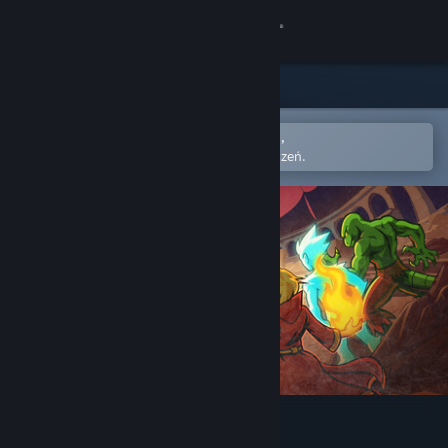
Zaloguj się
Sklep
Społeczność
Otwórz w aplikacji mobilnej Steam,
Aby łatwo dodać do swojej listy życzeń.
Informacje
Wsparcie
Zmień język
Pobierz aplikację mobilną Steam
Wersja przeglądarkowa
Runerock Arena