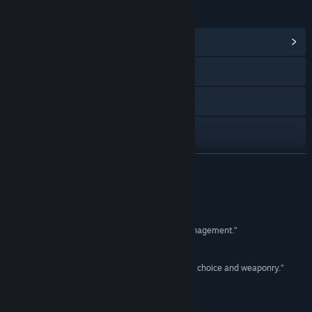
ENLACES E INFORMACIÓN
Ver centro de contenido
Visitar el sitio web
Discord
Facebook
Ver historial de actualizaciones
LEER MÁS
Leer noticias relacionadas
Reseñas
Ver discusiones
“No-nonsense fantasy gladiator combat and management.”
Pelikopteri
Buscar grupos de la comunidad
“I really am enjoying this! [...] We've got plenty of choice and weaponry.”
Cluckers Brood Gaming
Título:
Runerock Arena
Género:
Indie
,
Rol
,
Estrategia