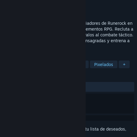
Desarrollador
Areena Games
Editor
Areena Games
Próximo lanzamiento
11 AGO 2026
Forja una gran dinastía en la Liga de Gladiadores de Runerock en
este juego de estrategia por turnos con elementos RPG. Recluta a
tu equipo, asigna armas y hechizos, y llévalos al combate táctico.
Guíalos desde reclutas hasta leyendas consagradas y entrena a
los sucesores por la gloria en la arena.
ETIQUETAS
Tácticas por turnos
Rol estratégico
Pixelados
+
RESEÑAS
No existen reseñas de usuarios
Inicia sesión
para agregar este artículo a tu lista de deseados,
seguirlo o marcarlo como ignorado.