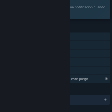
¿Te interesa?
Agrégalo a tu lista de deseados y recibe una notificación cuando
esté disponible.
CARACTERÍSTICAS
Un jugador
Logros de Steam
Steam Cloud
Estadísticas
Préstamo familiar
Steam está aprendiendo acerca de este juego
IDIOMAS
8 idiomas disponibles