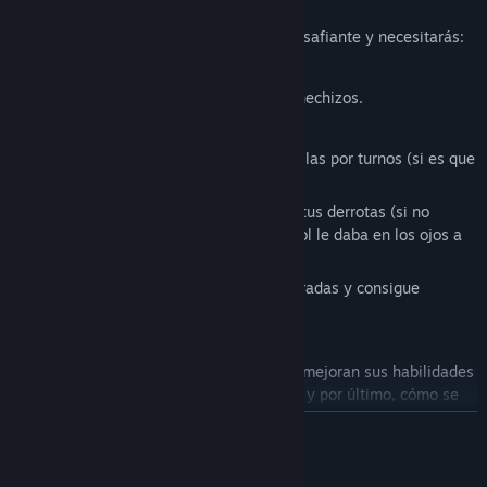
CARACTERÍSTICAS
Gestionar un equipo de gladiadores es desafiante y necesitarás:
· Reclutar a nuevos gladiadores.
· Equiparlos con armas, armaduras y hechizos.
· Investigar a los equipos rivales.
· Aplastar a tus competidores en batallas por turnos (si es que
puedes ganar los combates).
· Idear explicaciones ingeniosas para tus derrotas (si no
puedes ganar combates, algo como “¡El sol le daba en los ojos a
mi gladiador!” nunca falla).
· Ganar dinero con la venta de las entradas y consigue
bonificaciones.
· Pagar el salario de tus gladiadores.
· Mira cómo tus gladiadores favoritos mejoran sus habilidades
y atributos, cómo ganan fama y victorias, y por último, cómo se
retiran de los combates de gladiadores.
LEER MÁS
· Luchar por el objetivo final: El Campeonato de la Liga de
Runerock.