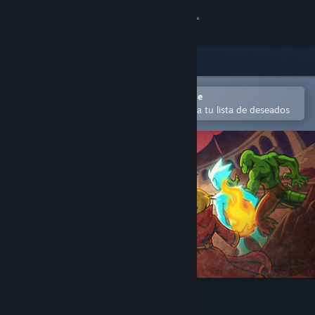
Iniciar sesión
Tienda
Comunidad
Abrir en la aplicación Steam Mobile
Para agregar contenido fácilmente a tu lista de deseados
Acerca de
Soporte
Cambiar idioma
Obtener la aplicación de Steam Mobile
Ver versión clásica
Runerock Arena