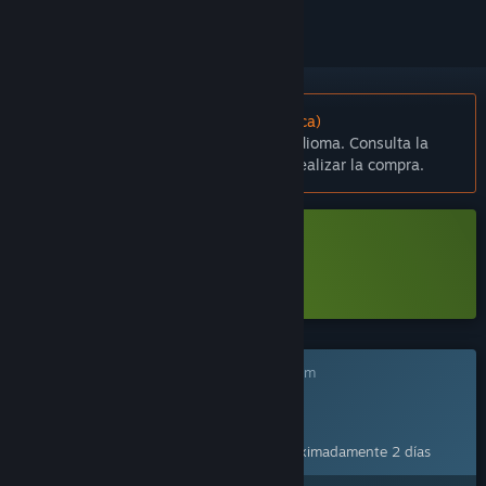
No disponible en Español (Latinoamérica)
Este artículo no está disponible en tu idioma. Consulta la
lista de idiomas disponibles antes de realizar la compra.
Descargar Runerock Arena Demo
Más información
sobre esta demo
Este juego aún no está disponible en Steam
Fecha de lanzamiento prevista:
11 AGO 2026
Este juego planea desbloquearse en aproximadamente 2 días