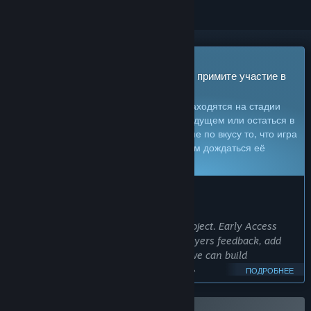
Игра в раннем доступе
Приобретите игру и начните играть — примите участие в
ее развитии
Примечание:
игры в раннем доступе находятся на стадии
разработки. Они могут измениться в будущем или остаться в
текущем состоянии, так что, если вам не по вкусу то, что игра
может предложить сейчас, рекомендуем дождаться её
дальнейшего развития.
Узнать больше
СООБЩЕНИЕ ОТ РАЗРАБОТЧИКОВ
Почему ранний доступ?
«Back to Ground Zero is an evolving project. Early Access
allows me to expand the game with players feedback, add
more features and content. Together, we can build
something truly unique and terrifying.»
ПОДРОБНЕЕ
Сколько примерно эта игра будет в раннем доступе?
«Back to Ground Zero will stay in Early Access until it