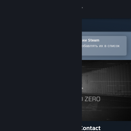
Войти
Магазин
Сообщество
Открыть в мобильном приложении Steam
Позволяет легко покупать игры и добавлять их в список
желаемого
Информация
Поддержка
Изменить язык
Скачать мобильное приложение Steam
Полная версия
Back To Ground Zero : First Contact