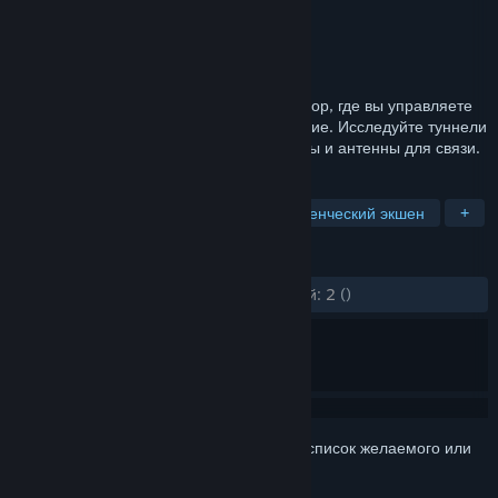
Разработчик
OneManArmy
Издатель
OneManArmy
Дата выпуска
19 ноя. 2025 г.
BTGZ:FC — научно-фантастический хоррор, где вы управляете
дроном, исследующим опасное измерение. Исследуйте туннели
и выживайте, используя специнструменты и антенны для связи.
ПО МЕТКАМ
Экшен
Приключение
Приключенческий экшен
+
ОБЗОРЫ
ЗА ВСЁ ВРЕМЯ:
Обзоров пользователей: 2
()
Войдите
, чтобы добавить этот продукт в список желаемого или
скрыть его