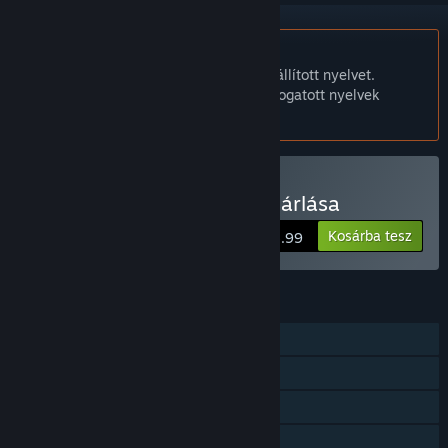
A Magyar nyelv nem támogatott.
Ez a termék nem támogatja a nálad beállított nyelvet.
Kérjük, vásárlás előtt tekintsd át a támogatott nyelvek
listáját.
Mini Games Retro 90s vásárlása
Kosárba tesz
$5.99
JELLEMZŐK
Egyjátékos
Steam Teljesítmények
Steam ranglisták
Családi Megosztás