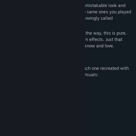
Mini Games Retro 90s
brings back the unmistakable look and
feel of those classic LCD handhelds — the same ones you played
for hours in the 80s and 90s, sometimes lovingly called
“Minigames do Paraguai.”
With 31 built-in mini-games and more on the way, this is pure,
authentic nostalgia — no pixels, no modern effects. Just that
charming black-and-white LCD style you know and love.
🎮 What's Included?
Play
31 classic-style LCD mini-games
, each one recreated with
care to mimic the original gameplay and visuals:
🏎️Car Racing 🏎️
🎾Tennis🎾
🏐Volleyball🏐
🏍️Motorcycle🏍️
🏍️Motorcycle II🏍️
⚽Soccer⚽
🏒Ice Hockey🏒