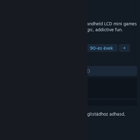
Fejlesztő
Ewerton José Wantroba
Kiadó
Wantrobapps
Megjelent
2025. szept. 16.
The ultimate faithful tribute to 80s/90s handheld LCD mini games
— 31 games and counting! Simple, nostalgic, addictive fun.
CÍMKÉK
Könnyed
Minijátékok
Retró
90-es évek
+
ÉRTÉKELÉSEK
MINDEN IDŐK:
3 felhasználói értékelés
()
Jelentkezz be
, hogy ezt a tételt a kívánságlistádhoz adhasd,
követhesd vagy mellőzöttnek jelölhesd.