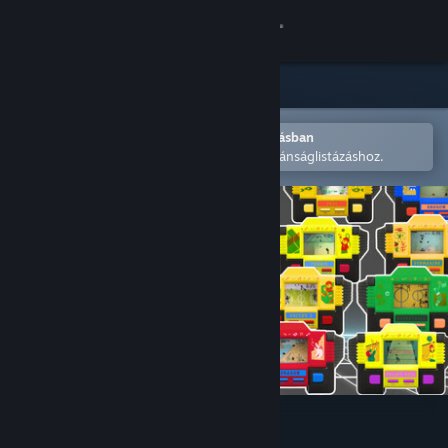
Bejelentkezés
Áruház
Közösség
Megnyitás a Steam mobilalkalmazásban
A könnyű megvásárláshoz vagy kívánságlistázáshoz.
Névjegy
Támogatás
Nyelvváltás
A Steam mobilalkalmazás beszerzése
Asztali weboldalra váltás
Mini Games Retro 90s