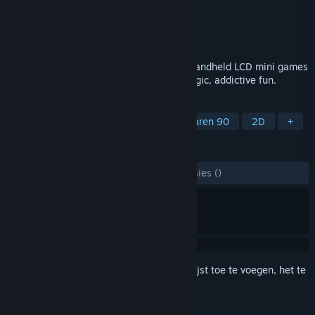
Ontwikkelaar
Ewerton José Wantroba
Uitgever
Wantrobapps
Uitgebracht
16 sep 2025
The ultimate faithful tribute to 80s/90s handheld LCD mini games
— 31 games and counting! Simple, nostalgic, addictive fun.
TAGS
Casual
Minigames
Retro
Jaren 90
2D
+
RECENSIES
ZONDER TIJDLIMIET:
3 gebruikersrecensies
()
Meld je aan
om dit artikel aan je verlanglijst toe te voegen, het te
volgen of te negeren