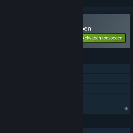
Mini Games Retro 90s kopen
Aan winkelwagen toevoegen
$5.99
FUNCTIES
Singleplayer
Steam-prestaties
Steam-klassementen
Gezinsbibliotheek
Profielfuncties beperkt
TALEN