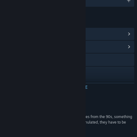
Engels en 18 andere
LINKS EN INFORMATIE
Steam-prestaties weergeven
(100)
Communityhub weergeven
Naar de website
Facebook
Instagram
MEER INFORMATIE
YouTube
Recensies
TikTok
“Amazing app that faithfully reproduces LCD games from the 90s, something
very difficult to do, as these devices cannot be emulated, they have to be
Threads
made from scratch.”
Play Store User