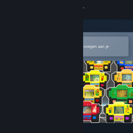
Inloggen
Winkel
Community
In de mobiele Steam-app openen
Om gemakkelijk te kopen of toe te voegen aan je
verlanglijst
Over
Ondersteuning
Taal wijzigen
Download de mobiele Steam-app
Desktopwebsite weergeven
Mini Games Retro 90s