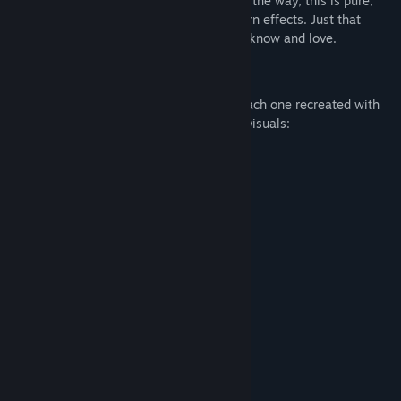
With 31 built-in mini-games and more on the way, this is pure,
authentic nostalgia — no pixels, no modern effects. Just that
charming black-and-white LCD style you know and love.
🎮 What's Included?
Play
31 classic-style LCD mini-games
, each one recreated with
care to mimic the original gameplay and visuals:
🏎️Car Racing 🏎️
🎾Tennis🎾
🏐Volleyball🏐
🏍️Motorcycle🏍️
🏍️Motorcycle II🏍️
⚽Soccer⚽
🏒Ice Hockey🏒
🏁Formula 1🏁
🐈Cat and Mice🐁
🐸Frog🐸
🏀Basketball⛹️‍♀️