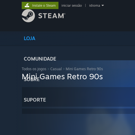
Instale o Steam
iniciar sessão
|
idioma
LOJA
COMUNIDADE
Todos os jogos
>
Casual
>
Mini Games Retro 90s
Mini Games Retro 90s
SOBRE
SUPORTE