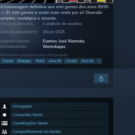
A homenagem definitiva aos mini games dos anos 80/90
— 31 mini games e muito mais vindo por aí! Diversão
simples, nostálgica e viciante.
3 análises de usuários
TODAS AS ANÁLISES:
16/set./2025
DATA DE LANÇAMENTO:
Ewerton José Wantroba
DESENVOLVEDOR:
Wantrobapps
DISTRIBUIDORA:
Marcadores populares para este produto:
Casual
Minijogos
Retrô
Anos 90
Corrida
Anos 80
+
Um jogador
Conquistas Steam
Classificações Steam
Compartilhamento em família