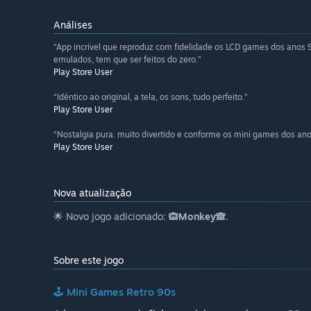
Análises
“App incrível que reproduz com fidelidade os LCD games dos anos 9
emulados, tem que ser feitos do zero.”
Play Store User
“Idêntico ao original, a tela, os sons, tudo perfeito.”
Play Store User
“Nostalgia pura. muito divertido e conforme os mini games dos ano
Play Store User
Nova atualização
🌟 Novo jogo adicionado:
🙉Monkey🙈
.
Sobre este jogo
🕹️
Mini Games Retro 90s