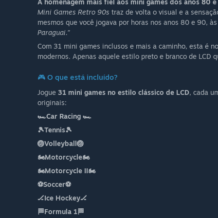
A homenagem mais fiel aos mini games dos anos 80 e
Mini Games Retro 90s
traz de volta o visual e a sensaç
mesmos que você jogava por horas nos anos 80 e 90, à
Paraguai.”
Com 31 mini games inclusos e mais a caminho, esta é nos
modernos. Apenas aquele estilo preto e branco de LCD 
🎮 O que está incluído?
Jogue
31 mini games no estilo clássico de LCD
, cada um
originais:
🏎️Car Racing 🏎️
🎾Tennis🎾
🏐Volleyball🏐
🏍️Motorcycle🏍️
🏍️Motorcycle II🏍️
⚽Soccer⚽
🏒Ice Hockey🏒
🏁Formula 1🏁