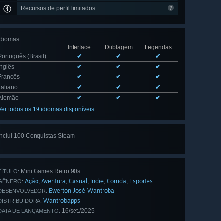
Recursos de perfil limitados
Idiomas
:
Interface
Dublagem
Legendas
Português (Brasil)
✔
✔
✔
Inglês
✔
✔
✔
Francês
✔
✔
✔
Italiano
✔
✔
✔
Alemão
✔
✔
✔
Ver todos os 19 idiomas disponíveis
Inclui 100 Conquistas Steam
Ver todas
as 100
Mini Games Retro 90s
TÍTULO:
Ação
Aventura
Casual
Indie
Corrida
Esportes
,
,
,
,
,
GÊNERO:
Ewerton José Wantroba
DESENVOLVEDOR:
Wantrobapps
DISTRIBUIDORA:
16/set./2025
DATA DE LANÇAMENTO: