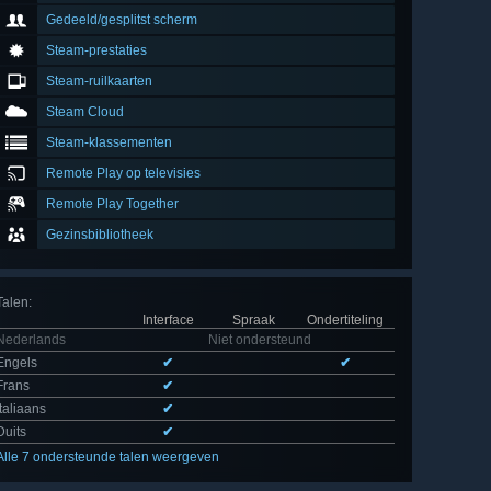
Gedeeld/gesplitst scherm
Steam-prestaties
Steam-ruilkaarten
Steam Cloud
Steam-klassementen
Remote Play op televisies
Remote Play Together
Gezinsbibliotheek
Talen
:
Interface
Spraak
Ondertiteling
Nederlands
Niet ondersteund
Engels
✔
✔
Frans
✔
Italiaans
✔
Duits
✔
Alle 7 ondersteunde talen weergeven