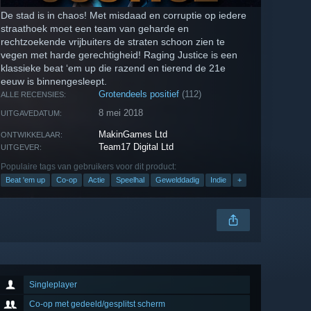
De stad is in chaos! Met misdaad en corruptie op iedere
straathoek moet een team van geharde en
rechtzoekende vrijbuiters de straten schoon zien te
vegen met harde gerechtigheid! Raging Justice is een
klassieke beat ‘em up die razend en tierend de 21e
eeuw is binnengesleept.
Grotendeels positief
(112)
ALLE RECENSIES:
8 mei 2018
UITGAVEDATUM:
MakinGames Ltd
ONTWIKKELAAR:
Team17 Digital Ltd
UITGEVER:
Populaire tags van gebruikers voor dit product:
Beat 'em up
Co-op
Actie
Speelhal
Gewelddadig
Indie
+
Singleplayer
Co-op met gedeeld/gesplitst scherm