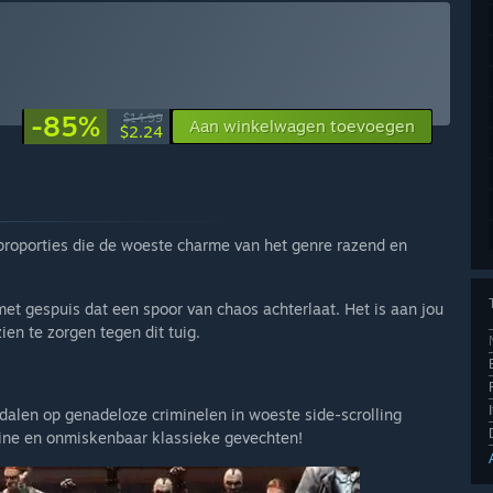
-85%
$14.99
Aan winkelwagen toevoegen
$2.24
 proporties die de woeste charme van het genre razend en
met gespuis dat een spoor van chaos achterlaat. Het is aan jou
en te zorgen tegen dit tuig.
alen op genadeloze criminelen in woeste side-scrolling
line en onmiskenbaar klassieke gevechten!