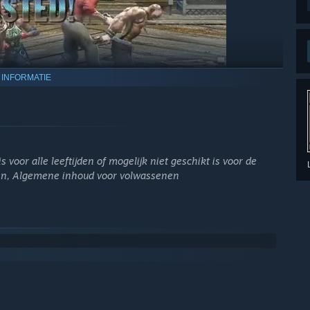
 INFORMATIE
rusten met een waanzinnige verscheidenheid aan wapens! Daver
 een mes door steegjes of maai boeven neer met een
 voor alle leeftijden of mogelijk niet geschikt is voor de
len, Algemene inhoud voor volwassenen