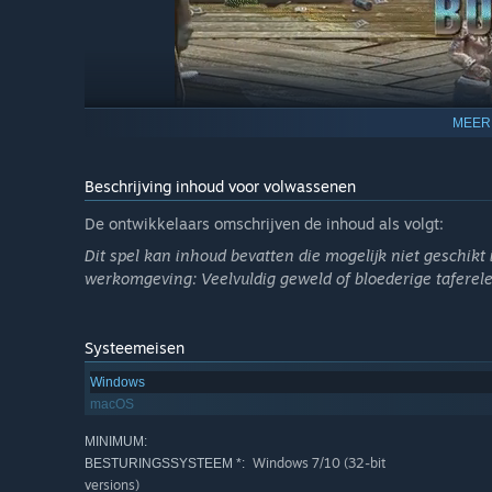
MEER
Beschrijving inhoud voor volwassenen
Wapens:
Ontketen absolute verwoesting door je uit te 
De ontwikkelaars omschrijven de inhoud als volgt:
door een kroeggevecht met een kruk, ga al hakkend met
Dit spel kan inhoud bevatten die mogelijk niet geschikt is
grasmaaier! Gerechtigheid voelde nog nooit zo goed.
werkomgeving: Veelvuldig geweld of bloederige tafere
Systeemeisen
Windows
macOS
MINIMUM:
Windows 7/10 (32-bit
BESTURINGSSYSTEEM *:
versions)