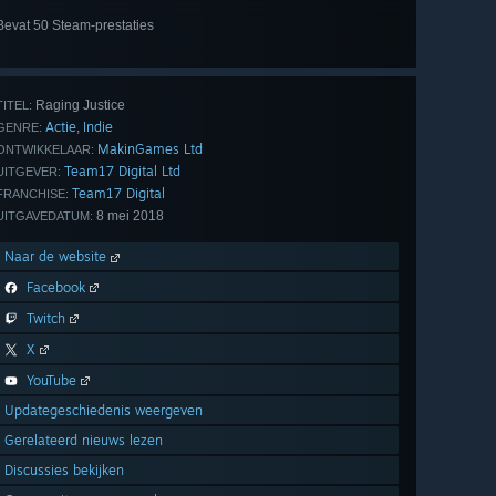
Alle
Bevat 50 Steam-prestaties
50
bekijken
Raging Justice
TITEL:
Actie
Indie
,
GENRE:
MakinGames Ltd
ONTWIKKELAAR:
Team17 Digital Ltd
UITGEVER:
Team17 Digital
FRANCHISE:
8 mei 2018
UITGAVEDATUM:
Naar de website
Facebook
Twitch
X
YouTube
Updategeschiedenis weergeven
Gerelateerd nieuws lezen
Discussies bekijken