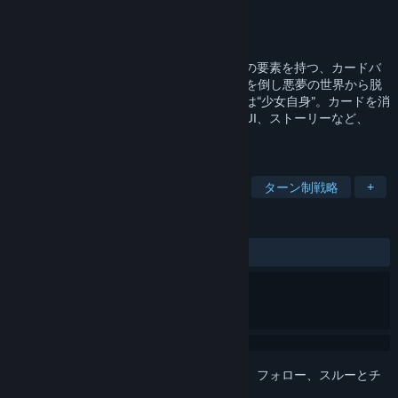
開発元
えいとえいど
,
紅芋けんぴ
パブリッシャー
Kodansha
リリース日
近日登場
『代償少女』はデッキ構築型ローグライクの要素を持つ、カードバ
トルADVゲームです。カードバトルで魔物を倒し悪夢の世界から脱
出を目指します。ただし、使用するデッキは“少女自身”。カードを消
費すると彼女自身に影響を及ぼし、それはUI、ストーリーなど、
様々な要素が変化していきます。
タグ
アドベンチャー
ビジュアルノベル
ターン制戦略
+
レビュー
ユーザーレビューはありません
このアイテムをウィッシュリストへの追加、フォロー、スルーとチ
ェックするには、
サインイン
してください。