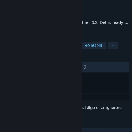
Utvikler
Worthless Bums
Utgiver
Worthless Bums
Utgitt
20. nov. 2019
Steam Marines 2 leaves you in charge of the I.S.S. Delhi, ready to
take back your space station.
MERKELAPPER
Indie
Strategi
Tidlig tilgang
Rollespill
+
ANMELDELSER
GJENNOM TIDENE:
5 brukeranmeldelser
()
Logg inn
for å legge til på ønskelisten, følge eller ignorere