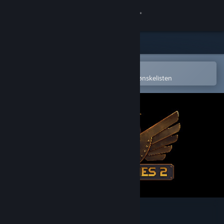
Logg inn
Butikk
Samfunn
Åpne i Steams mobilapp
for å enkelt kjøpe eller legge til på ønskelisten
Om
Kundestøtte
Bytt språk
Skaff deg Steam-appen på mobil
Vis skrivebordsversjon
Steam Marines 2