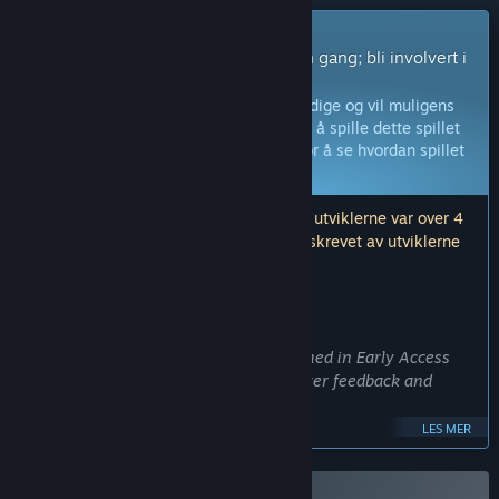
Spill med tidlig tilgang
Få umiddelbar tilgang og spill med en gang; bli involvert i
spillet mens det utvikles.
Merk:
Spill med tidlig tilgang er ikke ferdige og vil muligens
endres ytterligere. Hvis du ikke føler for å spille dette spillet
slik det er akkurat nå, burde du vente for å se hvordan spillet
utvikles videre.
Les mer
Merk: Den siste oppdateringen utgitt av utviklerne var over 4
år siden. Informasjonen og tidslinjen beskrevet av utviklerne
her er muligens ikke lenger oppdatert.
HVA UTVIKLERNE HAR Å SI:
Hvorfor tidlig tilgang?
«The first game,
Steam Marines
, launched in Early Access
and did well there with the help of player feedback and
refinement.
LES MER
Steam Marines 2
is slated to be a more complex game than
its predecessor. Besides being in 3D as opposed to 2D, there
is a campaign mode and a post-campaign open world