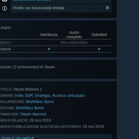
Profilo con funzionalità limitate
Lingue
:
Audio
Interfaccia
Sottotitoli
completo
Italiano
Non disponibile
Inglese
✔
✔
Include 12 achievement di Steam
Mostra
tutti (12)
Steam Marines 2
TITOLO:
Indie
GDR
Strategia
Accesso anticipato
,
,
,
GENERE:
Worthless Bums
SVILUPPATORE:
Worthless Bums
EDITORE:
Steam Marines
FRANCHISE:
20 nov 2019
DATA DI RILASCIO:
20 nov 2019
DATA DI PUBBLICAZIONE IN ACCESSO ANTICIPATO:
Visita il sito web