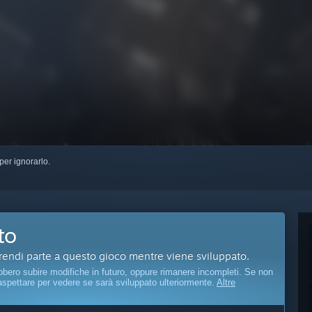
per ignorarlo.
to
prendi parte a questo gioco mentre viene sviluppato.
bbero subire modifiche in futuro, oppure rimanere incompleti. Se non
 aspettare per vedere se sarà sviluppato ulteriormente.
Altre