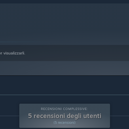
indows 10 e versioni successive.
r visualizzarli.
RECENSIONI COMPLESSIVE:
5 recensioni degli utenti
(5 recensioni)