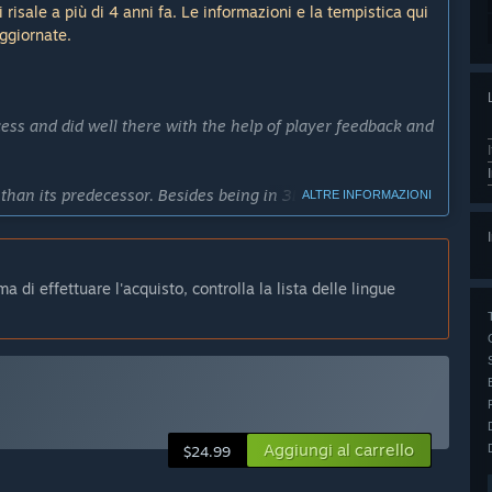
risale a più di 4 anni fa. Le informazioni e la tempistica qui
aggiornate.
cess and did well there with the help of player feedback and
than its predecessor. Besides being in 3D as opposed to 2D,
ALTRE INFORMAZIONI
orld universe in the world.
f the game will not be what players see, or what they'd
 di effettuare l'acquisto, controlla la lista delle lingue
icipato?
020.”
 quella in accesso anticipato?
on getting the campaign and core game down: the turn-based
ng enemy units and gear and upgrade paths.
Aggiungi al carrello
$24.99
 where the player can explore a procedurally universe and