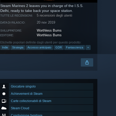
Steam Marines 2 leaves you in charge of the I.S.S.
Delhi, ready to take back your space station.
5 recensioni degli utenti
TUTTE LE RECENSIONI:
20 nov 2019
DATA DI RILASCIO:
Worthless Bums
SVILUPPATORE:
Worthless Bums
EDITORE:
Etichette popolari definite dagli utenti per questo prodotto:
Indie
Strategia
Accesso anticipato
GDR
Fantascienza
+
Giocatore singolo
Achievement di Steam
Carte collezionabili di Steam
Steam Cloud
Condivisione familiare