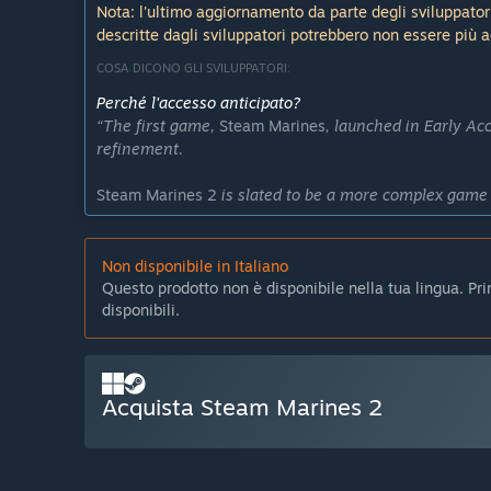
Nota: l'ultimo aggiornamento da parte degli sviluppatori 
descritte dagli sviluppatori potrebbero non essere più 
COSA DICONO GLI SVILUPPATORI:
Perché l'accesso anticipato?
“The first game,
Steam Marines
, launched in Early Ac
refinement.
Steam Marines 2
is slated to be a more complex game 
there is a campaign mode and a post-campaign open w
It is absolutely likely that what I see for the future o
Non disponibile in Italiano
necessarily enjoy. Early Access helps with that!”
Questo prodotto non è disponibile nella tua lingua. Prima
disponibili.
Per quanto tempo questo gioco rimarrà in accesso ant
“
Steam Marines 2
is intended to be fully released in 2
Quali saranno le differenze fra la versione completa e
“
Steam Marines 2
's Early Access version is focused 
Acquista Steam Marines 2
tactics, defining the marine class roles, and balanci
The full version aims to more fully flesh out universe