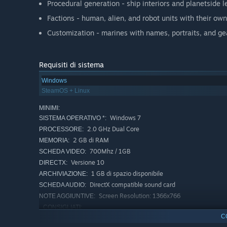
Procedural generation - ship interiors and planetside l
Factions - human, alien, and robot units with their own
Customization - marines with names, portraits, and ge
Requisiti di sistema
Windows
SteamOS + Linux
MINIMI:
Windows 7
SISTEMA OPERATIVO *:
2.0 GHz Dual Core
PROCESSORE:
2 GB di RAM
MEMORIA:
700Mhz / 1GB
SCHEDA VIDEO:
Versione 10
DIRECTX:
1 GB di spazio disponibile
ARCHIVIAZIONE:
DirectX compatible sound card
SCHEDA AUDIO:
Screen Resolution: 1366x766
NOTE AGGIUNTIVE:
CONSIGLIATI:
C
Windows 10
SISTEMA OPERATIVO: