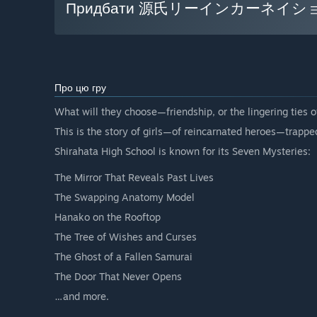
Придбати 源氏リーインカーネイ
Про цю гру
What will they choose—friendship, or the lingering ties o
This is the story of girls—of reincarnated heroes—trapp
Shirahata High School is known for its Seven Mysteries:
The Mirror That Reveals Past Lives
The Swapping Anatomy Model
Hanako on the Rooftop
The Tree of Wishes and Curses
The Ghost of a Fallen Samurai
The Door That Never Opens
…and more.