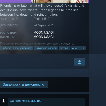
Friendship or fate—what will they choose? A karmic and
occult visual novel where urban legends blur the line
between life, death, and reincarnation.
Рецензій: 2
УСІ РЕЦЕНЗІЇ:
24 берез. 2026
ДАТА ВИХОДУ:
MOON USAGI
РОЗРОБНИК:
MOON USAGI
ВИДАВЕЦЬ:
Популярні користувацькі позначки для цього продукту:
Виберіть власну пригоду
Візуальна новела
Історія
Аніме
+
Завантажити демоверсію
Однокористувацька гра