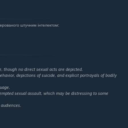
енерованого штучним інтелектом:
 though no direct sexual acts are depicted.
havior, depictions of suicide, and explicit portrayals of bodily
guage.
ttempted sexual assault, which may be distressing to some
 audiences.