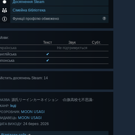
Досягнення Steam
Сімейна бібліотека
Функції профілю обмежено
Мови
:
Текст
Звук
Субт.
українська
Не підтримується
англійська
✔
японська
✔
Містить досягнень Steam: 14
Оглянути
всі 14
源氏リーインカーネイション -白旗高校七不思議-
НАЗВА:
Інді
ЖАНР:
MOON USAGI
РОЗРОБНИК:
MOON USAGI
ВИДАВЕЦЬ:
24 берез. 2026
ДАТА ВИХОДУ:
Відвідати сайт