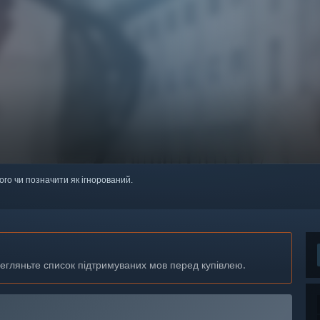
ого чи позначити як ігнорований.
регляньте список підтримуваних мов перед купівлею.