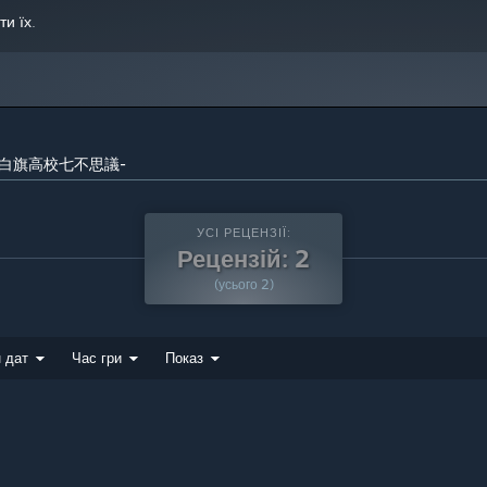
ти їх
.
ン -白旗高校七不思議-
УСІ РЕЦЕНЗІЇ:
Рецензій: 2
(усього 2)
 дат
Час гри
Показ