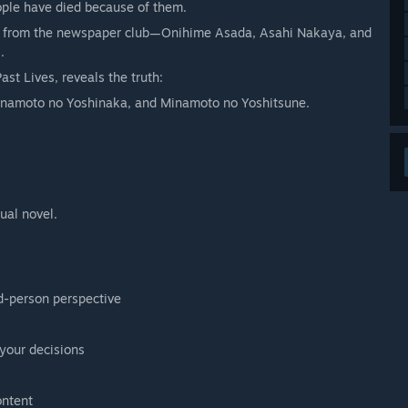
ople have died because of them.
irls from the newspaper club—Onihime Asada, Asahi Nakaya, and
.
ast Lives, reveals the truth:
Minamoto no Yoshinaka, and Minamoto no Yoshitsune.
ual novel.
rd-person perspective
your decisions
ontent